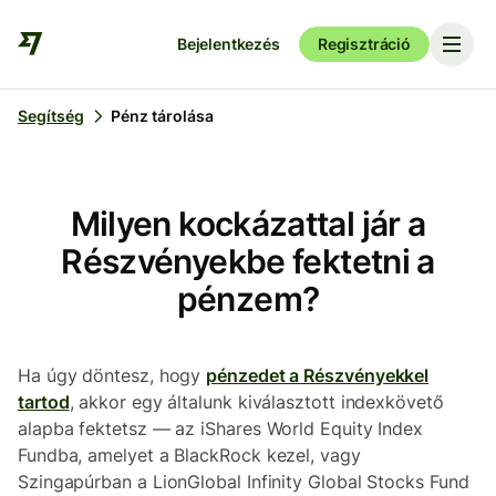
Bejelentkezés
Regisztráció
Segítség
Pénz tárolása
Milyen kockázattal jár a
Részvényekbe fektetni a
pénzem?
Ha úgy döntesz, hogy
pénzedet a Részvényekkel
tartod
, akkor egy általunk kiválasztott indexkövető
alapba fektetsz — az iShares World Equity Index
Fundba, amelyet a BlackRock kezel, vagy
Szingapúrban a LionGlobal Infinity Global Stocks Fund