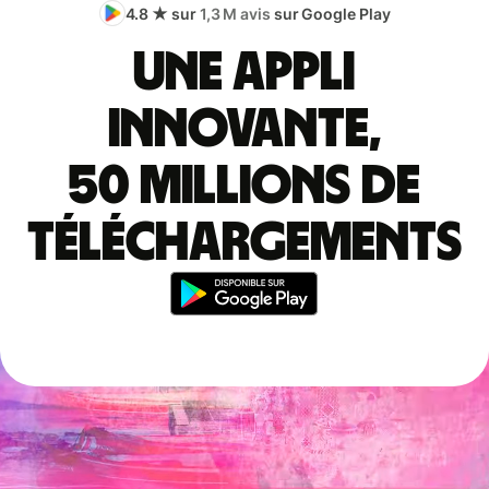
4.8 ★ sur
1,3 M avis
sur Google Play
Une appli
innovante,
50 millions de
téléchargements