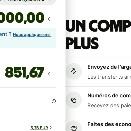
,00
Un compt
ent ?
Nous appliquerons
plus
Envoyez de l'arg
Les transferts a
Numéros de comp
Recevez des paiem
Faites des écon
5,76 EUR