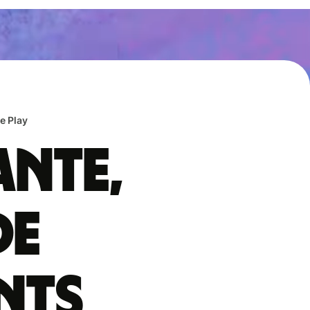
e Play
ante,
de
nts