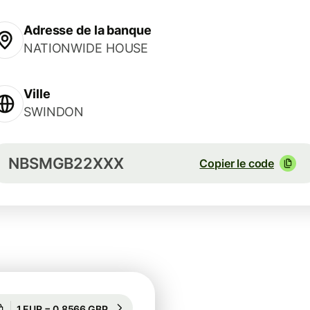
Adresse de la banque
NATIONWIDE HOUSE
Ville
SWINDON
NBSMGB22XXX
Copier le code
Garanti pour 89 h
1 EUR = 0,8566 GBP
Garanti pour 89 h