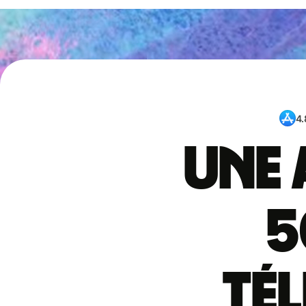
4.
Une 
5
té