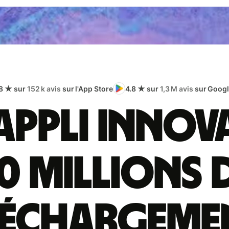
8 ★ sur
152 k avis
sur l'App Store
4.8 ★ sur
1,3 M avis
sur Googl
appli innov
0 millions 
léchargeme