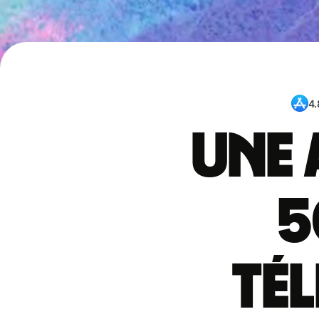
4.
Une 
5
té