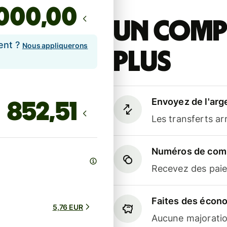
,00
Un compt
ent ?
Nous appliquerons
plus
Envoyez de l'arg
Les transferts a
Numéros de comp
Recevez des paiem
Faites des écon
5,76 EUR
Aucune majoratio