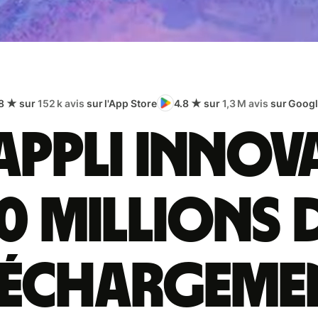
8 ★ sur
152 k avis
sur l'App Store
4.8 ★ sur
1,3 M avis
sur Googl
appli innov
0 millions 
léchargeme