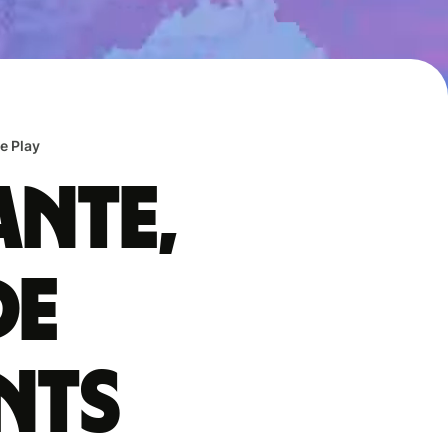
e Play
ante,
de
nts