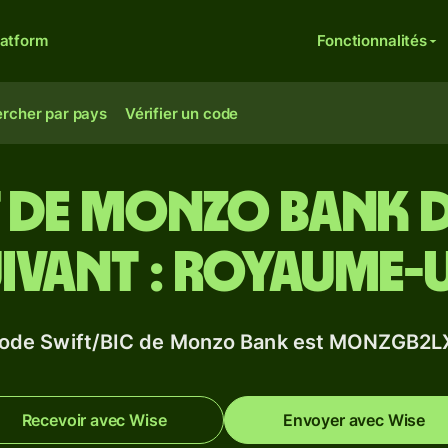
latform
Fonctionnalités
rcher par pays
Vérifier un code
 de Monzo Bank d
ivant : Royaume-
code Swift/BIC de Monzo Bank est MONZGB2L
Recevoir avec Wise
Envoyer avec Wise