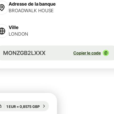
Adresse de la banque
BROADWALK HOUSE
Ville
LONDON
MONZGB2LXXX
Copier le code
Garanti pour 100 h
1 EUR = 0,8575 GBP
Garanti pour 100 h