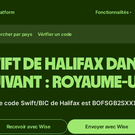
latform
Fonctionnalités
rcher par pays
Vérifier un code
ft de Halifax dan
ivant : Royaume-
e code Swift/BIC de Halifax est BOFSGB2SXX
Recevoir avec Wise
Envoyer avec Wise