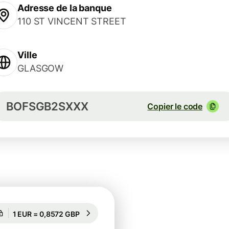
Adresse de la banque
110 ST VINCENT STREET
Ville
GLASGOW
BOFSGB2SXXX
Copier le code
Garanti pour 97 h
1 EUR = 0,8572 GBP
Garanti pour 97 h