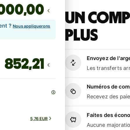
,00
Un compt
ent ?
Nous appliquerons
plus
Envoyez de l'arg
Les transferts a
Numéros de comp
Recevez des paiem
Faites des écon
5,76 EUR
Aucune majoratio