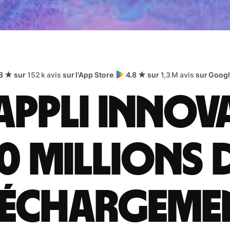
8 ★ sur
152 k avis
sur l'App Store
4.8 ★ sur
1,3 M avis
sur Googl
appli innov
0 millions 
léchargeme