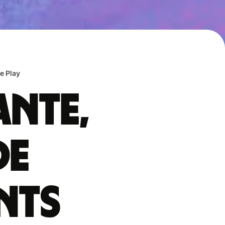
e Play
ante,
de
nts