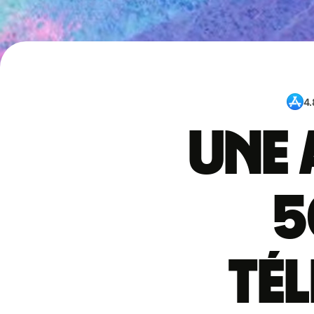
4.
Une 
5
té