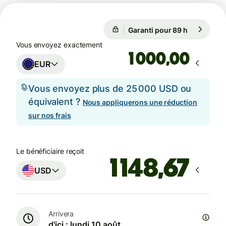
Garanti pour 89 h
1 EUR = 1,
Garanti pour 89 h
Vous envoyez exactement
,00
EUR
Vous envoyez plus de 25 000 USD ou
équivalent ?
Nous appliquerons une réduction
sur nos frais
Le bénéficiaire reçoit
USD
Arrivera
d'ici : lundi 10 août