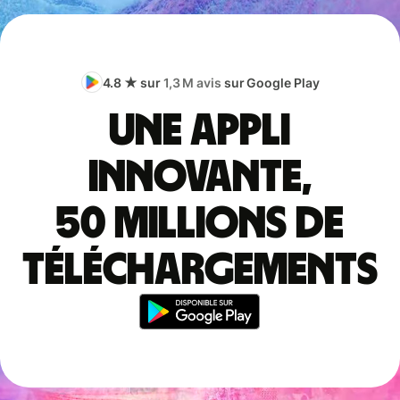
4.8 ★ sur
1,3 M avis
sur Google Play
Une appli
innovante,
50 millions de
téléchargements