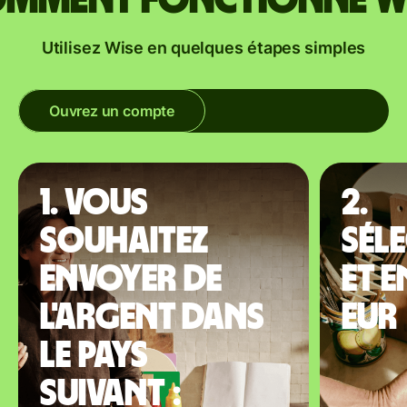
mment fonctionne W
Utilisez Wise en quelques étapes simples
Ouvrez un compte
1. Vous
2.
souhaitez
Sél
envoyer de
et 
l'argent dans
EUR
le pays
suivant :