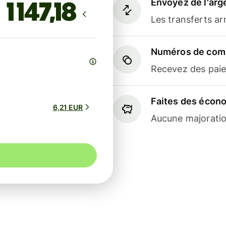
Envoyez de l'arg
Les transferts a
Numéros de comp
Recevez des paiem
Faites des écon
6,21 EUR
Aucune majoratio