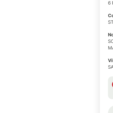
6 
C
S
No
S
M
Vi
S