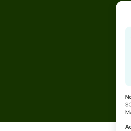
No
S
M
Ad