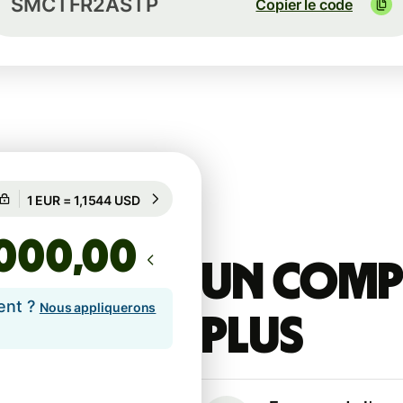
SMCTFR2ASTP
Copier le code
Garanti pour 32 h
1 EUR = 1,1544 USD
Garanti pour 32 h
,00
Un compt
ent ?
Nous appliquerons
plus