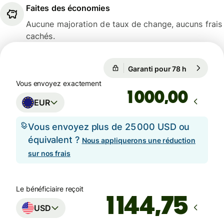
Faites des économies
Aucune majoration de taux de change, aucuns frais
cachés.
Garanti pour 78 h
1 EUR = 1,
Garanti pour 78 h
Vous envoyez exactement
,00
EUR
Vous envoyez plus de 25 000 USD ou
équivalent ?
Nous appliquerons une réduction
sur nos frais
Le bénéficiaire reçoit
USD