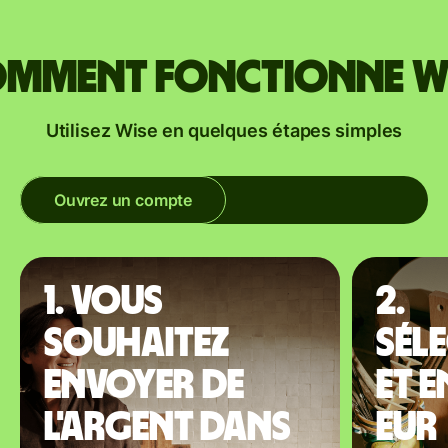
mment fonctionne W
Utilisez Wise en quelques étapes simples
Ouvrez un compte
1. Vous
2.
souhaitez
Sél
envoyer de
et 
l'argent dans
EUR