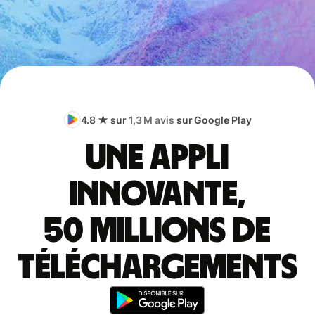
4.8 ★ sur
1,3 M avis
sur Google Play
Une appli
innovante,
50 millions de
téléchargements