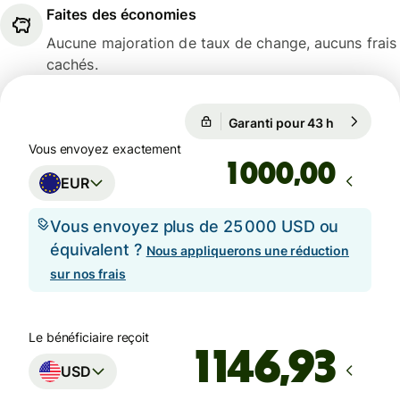
Faites des économies
Aucune majoration de taux de change, aucuns frais
cachés.
Garanti pour 43 h
1 EUR = 1,
Garanti pour 43 h
Vous envoyez exactement
,00
EUR
Vous envoyez plus de 25 000 USD ou
équivalent ?
Nous appliquerons une réduction
sur nos frais
Le bénéficiaire reçoit
USD