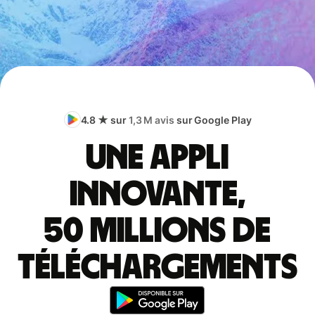
4.8 ★ sur
1,3 M avis
sur Google Play
Une appli
innovante,
50 millions de
téléchargements