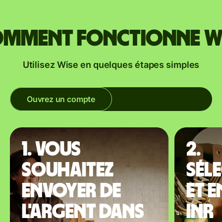
mment fonctionne W
Utilisez Wise en quelques étapes simples
Ouvrez un compte
1. Vous
2.
souhaitez
Sél
envoyer de
et 
l'argent dans
INR