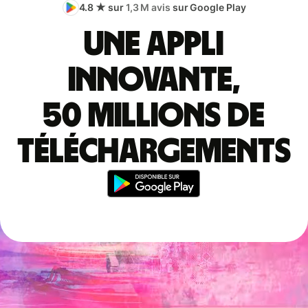
4.8 ★ sur
1,3 M avis
sur Google Play
Une appli
innovante,
50 millions de
téléchargements