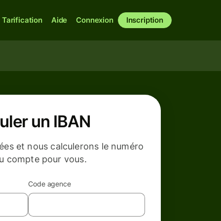
Tarification
Aide
Connexion
Inscription
uler un IBAN
ées et nous calculerons le numéro
u compte pour vous.
Code agence