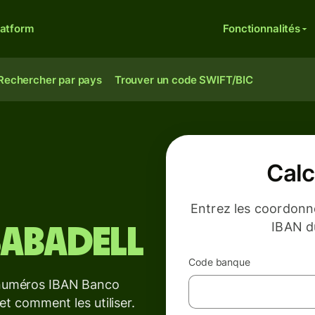
latform
Fonctionnalités
Rechercher par pays
Trouver un code SWIFT/BIC
Calc
Entrez les coordonn
IBAN d
abadell
Code banque
s numéros IBAN Banco
 et comment les utiliser.