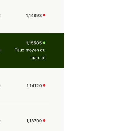
R
1,14993
1,15585
Taux moyen du
R
marché
R
1,14120
R
1,13799