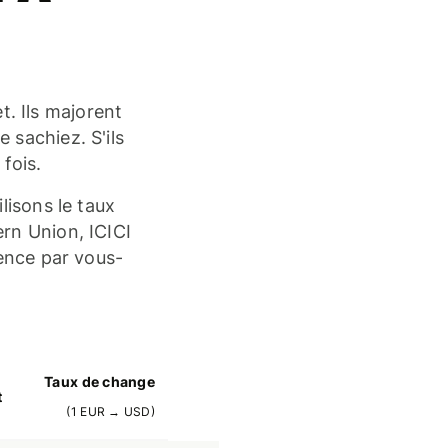
t. Ils majorent
 sachiez. S'ils
fois.
lisons le taux
rn Union, ICICI
rence par vous-
Taux de change
t
(
1
EUR
→
USD
)