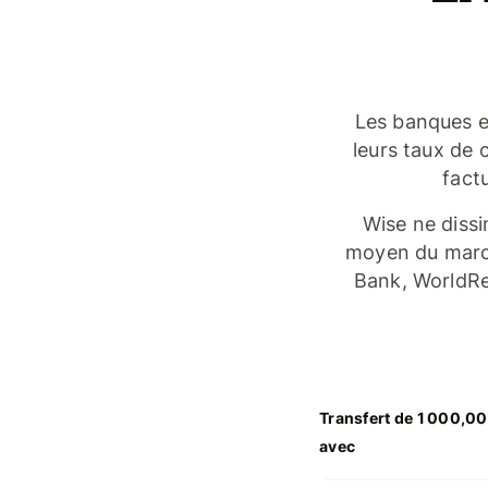
Les banques et
leurs taux de 
fact
Wise ne dissi
moyen du march
Bank, WorldRem
Transfert de 1 000,0
avec