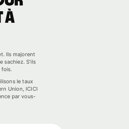
our
 à
t. Ils majorent
 sachiez. S'ils
fois.
lisons le taux
rn Union, ICICI
rence par vous-