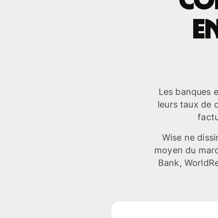
Co
e
Les banques et
leurs taux de 
fact
Wise ne dissi
moyen du march
Bank, WorldRem