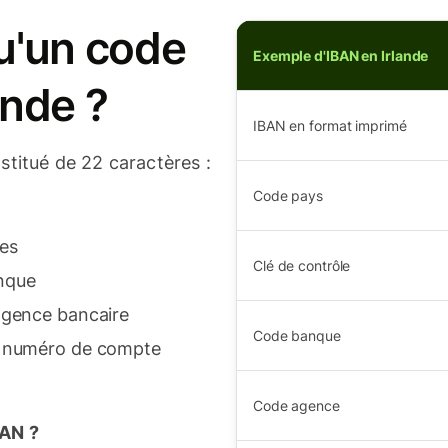
u'un code
Exemple d'IBAN en Irlande
ande ?
IBAN en format imprimé
stitué de 22 caractères :
Code pays
res
Clé de contrôle
nque
'agence bancaire
Code banque
le numéro de compte
Code agence
BAN ?