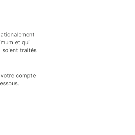
nationalement
imum et qui
soient traités
 votre compte
dessous.