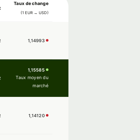
Taux de change
t
(
1
EUR
→
USD
)
R
1,14993
1,15585
Taux moyen du
R
marché
R
1,14120