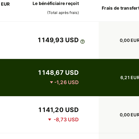
Le bénéficiaire reçoit
0 EUR
Frais de transfer
(
Total après frais
)
1 149,93 USD
0,00 EU
1 148,67 USD
6,21 EU
-1,26 USD
1 141,20 USD
0,00 EU
-8,73 USD