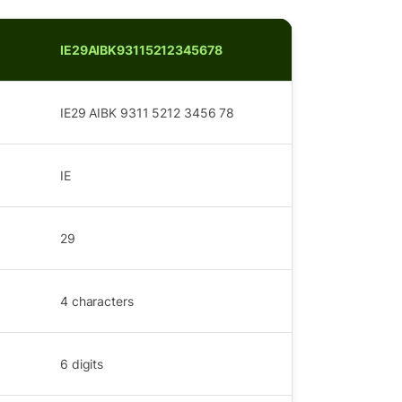
IE29AIBK93115212345678
IE29 AIBK 9311 5212 3456 78
IE
29
4
characters
6
digits