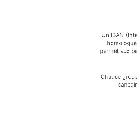
Un IBAN (Int
homologué 
permet aux ba
Chaque group
bancair