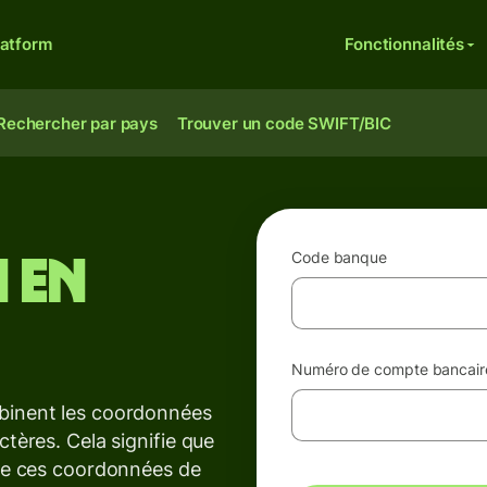
latform
Fonctionnalités
Rechercher par pays
Trouver un code SWIFT/BIC
Code banque
 en
Numéro de compte bancair
binent les coordonnées
tères. Cela signifie que
 de ces coordonnées de