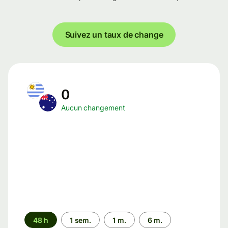
Suivez un taux de change
0
Aucun changement
Période
48 h
1 sem.
1 m.
6 m.