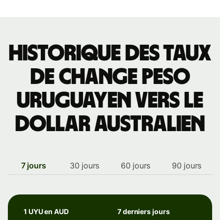
Historique des taux
de change peso
uruguayen vers le
dollar australien
7 jours
30 jours
60 jours
90 jours
1 UYU en AUD
7 derniers jours