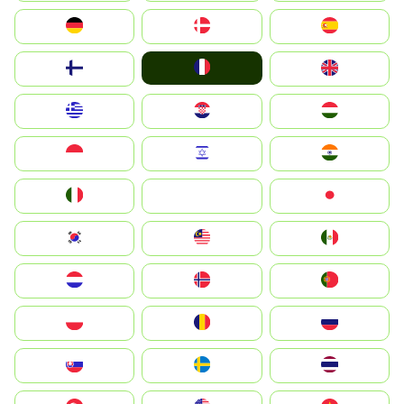
Deutschland
Denmark
España
France
Suomi
United Kingdom
Greece
Hrvatska
Magyarország
Indonesia
Israel
India
Italia
JA
Japan
South Korea
Malay
Mexico
Nederland
Norge
Portugal
Polska
România
Россия
Slovensko
Ruoŧŧa
ไทย