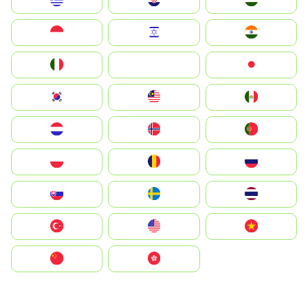
Greece
Hrvatska
Magyarország
Indonesia
Israel
India
Italia
JA
Japan
South Korea
Malay
Mexico
Nederland
Norge
Portugal
Polska
România
Россия
Slovensko
Ruoŧŧa
ไทย
Türkiye
United States
Vietnam
中国
中國香港特別行政區