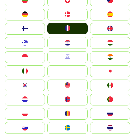
България
Switzerland
Czechia
Deutschland
Denmark
España
France
Suomi
United Kingdom
Greece
Hrvatska
Magyarország
Indonesia
Israel
India
Italia
JA
Japan
South Korea
Malay
Mexico
Nederland
Norge
Portugal
Polska
România
Россия
Slovensko
Ruoŧŧa
ไทย