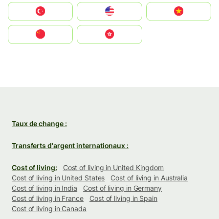
Türkiye
United States
Vietnam
中国
中國香港特別行政區
Taux de change :
Transferts d'argent internationaux :
Cost of living:
Cost of living in United Kingdom
Cost of living in United States
Cost of living in Australia
Cost of living in India
Cost of living in Germany
Cost of living in France
Cost of living in Spain
Cost of living in Canada