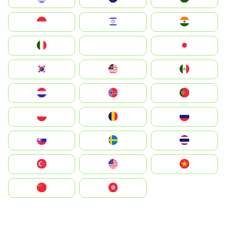
Indonesia
Israel
India
Italia
JA
Japan
South Korea
Malay
Mexico
Nederland
Norge
Portugal
Polska
România
Россия
Slovensko
Ruoŧŧa
ไทย
Türkiye
United States
Vietnam
中国
中國香港特別行政區