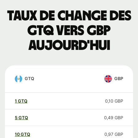
Taux de change des
GTQ vers GBP
aujourd'hui
GTQ
GBP
1
GTQ
0,10
GBP
5
GTQ
0,49
GBP
10
GTQ
0,97
GBP