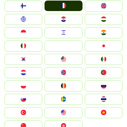
France
Suomi
United Kingdom
Greece
Hrvatska
Magyarország
Indonesia
Israel
India
Italia
JA
Japan
South Korea
Malay
Mexico
Nederland
Norge
Portugal
Polska
România
Россия
Slovensko
Ruoŧŧa
ไทย
Türkiye
United States
Vietnam
中国
中國香港特別行政區