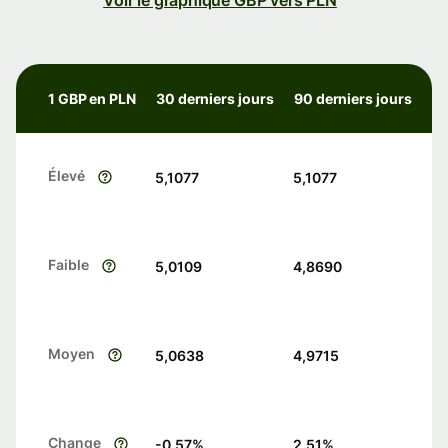
Voir le graphique GBP vers PLN
1 GBP en PLN
30 derniers jours
90 derniers jours
Élevé
5,1077
5,1077
Faible
5,0109
4,8690
Moyen
5,0638
4,9715
Change
-0.57
%
2.51
%