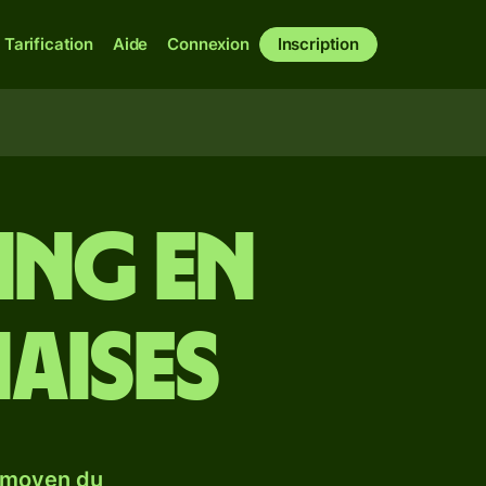
Tarification
Aide
Connexion
Inscription
ling en
aises
 moyen du