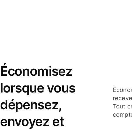
Économisez
lorsque vous
Économ
receve
dépensez,
Tout c
compte
envoyez et