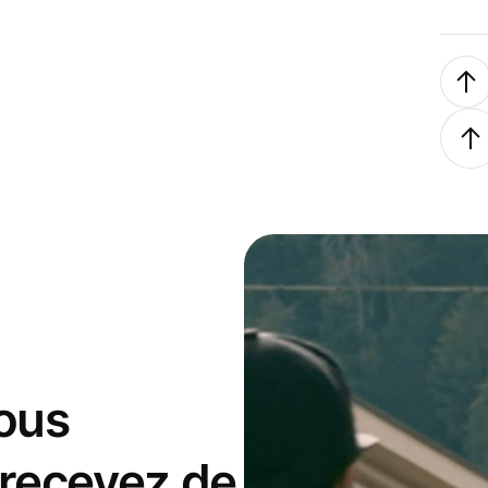
ous
 recevez de