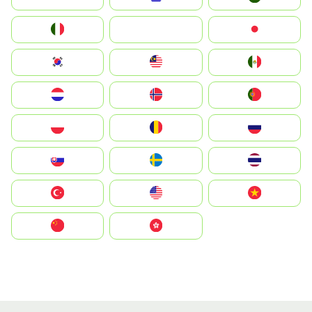
Italia
JA
Japan
South Korea
Malay
Mexico
Nederland
Norge
Portugal
Polska
România
Россия
Slovensko
Ruoŧŧa
ไทย
Türkiye
United States
Vietnam
中国
中國香港特別行政區