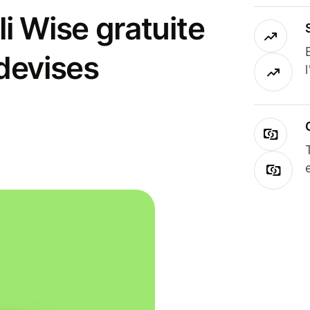
i Wise gratuite
 devises