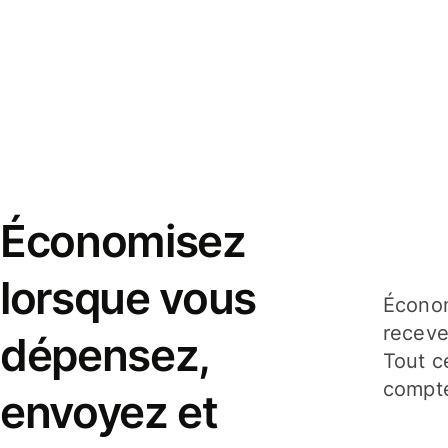
Économisez
lorsque vous
Économ
receve
dépensez,
Tout c
compte
envoyez et