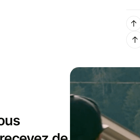
ous
 recevez de