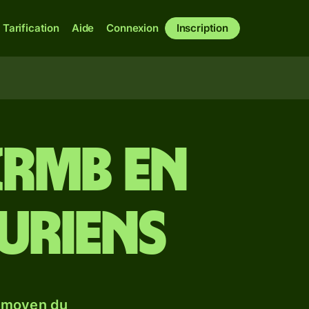
Tarification
Aide
Connexion
Inscription
(RMB en
uriens
e moyen du