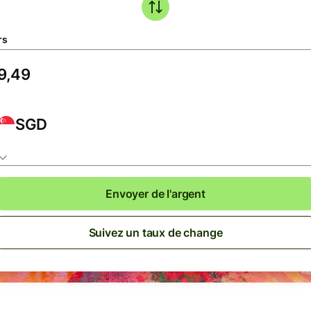
rs
SGD
Envoyer de l'argent
Suivez un taux de change