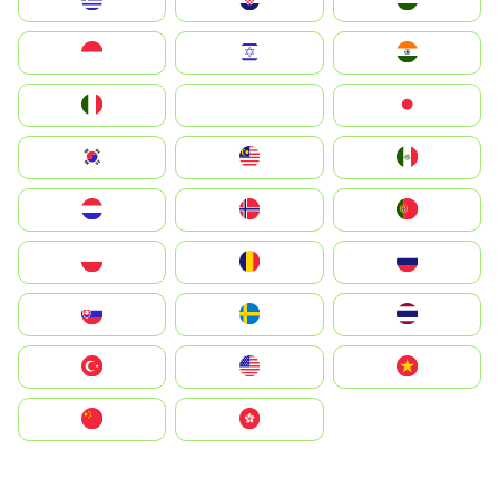
Greece
Hrvatska
Magyarország
Indonesia
Israel
India
Italia
JA
Japan
South Korea
Malay
Mexico
Nederland
Norge
Portugal
Polska
România
Россия
Slovensko
Ruoŧŧa
ไทย
Türkiye
United States
Vietnam
中国
中國香港特別行政區