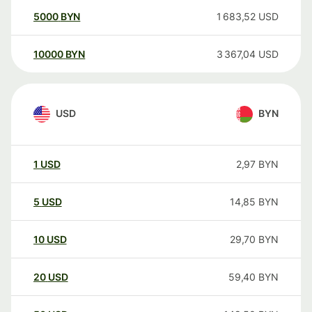
5000
BYN
1 683,52
USD
10000
BYN
3 367,04
USD
USD
BYN
1
USD
2,97
BYN
5
USD
14,85
BYN
10
USD
29,70
BYN
20
USD
59,40
BYN