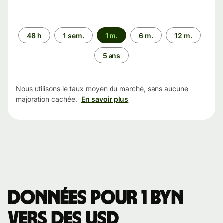
Période
48 h
1 sem.
1 m.
6 m.
12 m.
5 ans
Nous utilisons le taux moyen du marché, sans aucune
majoration cachée.
En savoir plus
Données pour 1 BYN
vers des USD