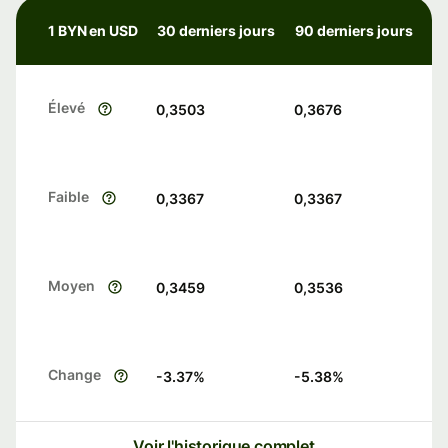
1 BYN en USD
30 derniers jours
90 derniers jours
Élevé
0,3503
0,3676
Faible
0,3367
0,3367
Moyen
0,3459
0,3536
Change
-3.37
%
-5.38
%
Voir l'historique complet