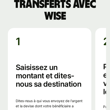
transferts avec
Wise
1
2
P
Saisissez un
e
montant et dites-
v
nous sa destination
lo
Dites-nous à qui vous envoyez de l'argent
et la devise dont votre bénéficiaire a
Payez vers le compte local de Wise dans