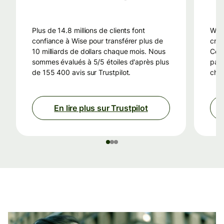
Plus de 14.8 millions de clients font
Wise utilise une technologie intelligente,
confiance à Wise pour transférer plus de
créé
10 milliards de dollars chaque mois. Nous
Cela
sommes évalués à 5/5 étoiles d'après plus
pas 
de 155 400 avis sur Trustpilot.
cher
En lire plus sur Trustpilot