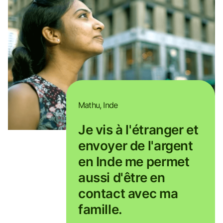
Mathu, Inde
Je vis à l'étranger et
envoyer de l'argent
en Inde me permet
aussi d'être en
contact avec ma
famille.