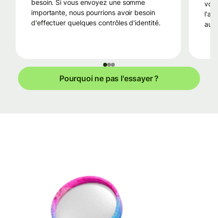
besoin. Si vous envoyez une somme
votr
importante, nous pourrions avoir besoin
l'av
d'effectuer quelques contrôles d'identité.
au 
Pourquoi ne pas l'essayer ?