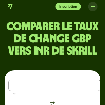
Inscription
Comparer le taux
de change GBP
vers INR de Skrill
GBP
Livre sterling