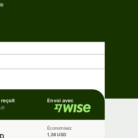
de
 reçoit
Envoi avec
EUR
Économisez
1,38 USD
SD