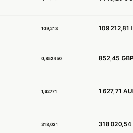
109 212,81 
109,213
852,45 GB
0,852450
1 627,71 A
1,62771
318 020,54
318,021