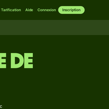
Tarification
Aide
Connexion
Inscription
e de
ec