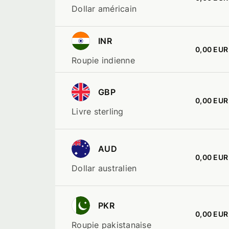
change
Dollar américain
et
frais
par
INR
service
0,00 EUR
Roupie indienne
GBP
0,00 EUR
Livre sterling
AUD
0,00 EUR
Dollar australien
PKR
0,00 EUR
Roupie pakistanaise