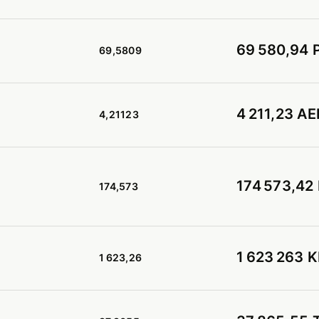
69 580,94 
69,5809
4 211,23 AE
4,21123
174 573,42
174,573
1 623 263 
1 623,26