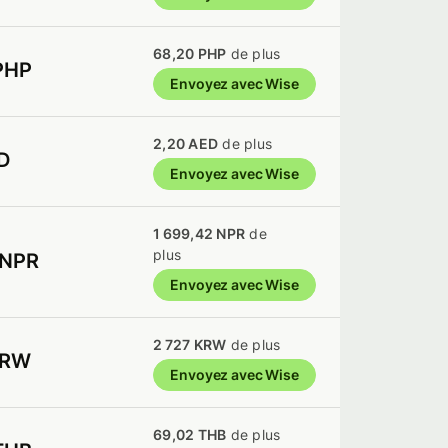
68,20 PHP
de plus
PHP
Envoyez avec Wise
2,20 AED
de plus
D
Envoyez avec Wise
1 699,42 NPR
de
plus
 NPR
Envoyez avec Wise
2 727 KRW
de plus
KRW
Envoyez avec Wise
69,02 THB
de plus