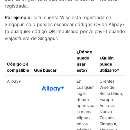
registrada.
Por ejemplo:
si tu cuenta Wise está registrada en
Singapur, solo puedes escanear códigos QR de Alipay+
(o cualquier código QR impulsado por Alipay+) cuando
viajas fuera de Singapur.
¿Dónde
puedo
¿Quién
Código QR
usar
puede
compatible
Qué buscar
esto?
utilizarlo?
Alipay+
En
Clientes
cualquier
Wise del
lugar
Reino Unido,
donde
Europa,
aparezca
Australia,
la marca
Nueva
Alipay+
Zelanda,
en los
Singapur,
códigos
Malasia y