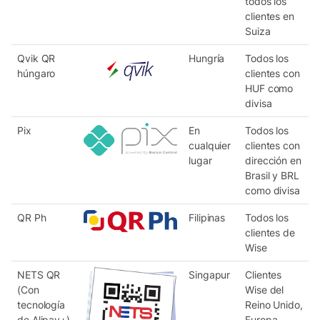
todos los
clientes en
Suiza
Qvik QR
Hungría
Todos los
húngaro
clientes con
HUF como
divisa
Pix
En
Todos los
cualquier
clientes con
lugar
dirección en
Brasil y BRL
como divisa
QR Ph
Filipinas
Todos los
clientes de
Wise
NETS QR
Singapur
Clientes
(Con
Wise del
tecnología
Reino Unido,
de Alipay+)
Europa,