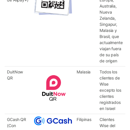
Australia,
Nueva
Zelanda,
Singapur,
Malasia y
Brasil, que
actualmente
viajan fuera
de su país
de origen
DuitNow
Malasia
Todos los
QR
clientes de
Wise
excepto los
clientes
registrados
en Israel
GCash QR
Filipinas
Clientes
(Con
Wise del