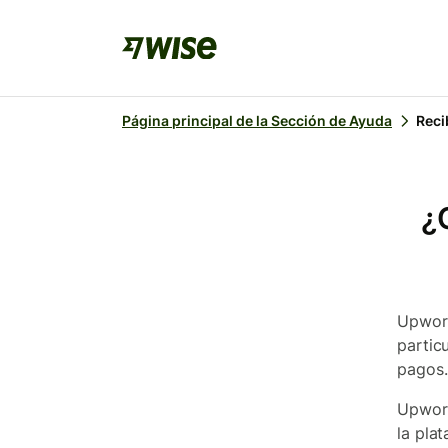
Página principal de la Sección de Ayuda
Reci
¿
Upwork
partic
pagos
Upwork
la pla