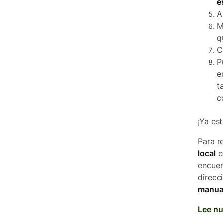
e
A
M
q
C
P
e
t
c
¡Ya es
Para r
local
e
encuen
direcc
manual
Lee nu