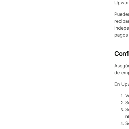
Upwork
Puedes
reciba
Indepe
pagos 
Conf
Asegúr
de emp
En Up
V
S
S
m
S