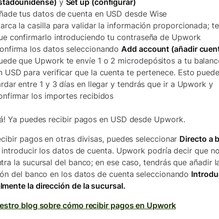
stadounidense)
y
Set up (configurar)
ñade tus datos de cuenta en USD desde Wise
arca la casilla para validar la información proporcionada; t
ue confirmarlo introduciendo tu contraseña de Upwork
onfirma los datos seleccionando
Add account (añadir cuen
uede que Upwork te envíe 1 o 2 microdepósitos a tu balanc
n USD para verificar que la cuenta te pertenece. Esto pued
ardar entre 1 y 3 días en llegar y tendrás que ir a Upwork y
onfirmar los importes recibidos
tá! Ya puedes recibir pagos en USD desde Upwork.
ecibir pagos en otras divisas, puedes seleccionar
Directo a 
 introducir los datos de cuenta. Upwork podría decir que n
tra la sucursal del banco; en ese caso, tendrás que añadir l
ión del banco en los datos de cuenta seleccionando
Introdu
mente la dirección de la sucursal.
estro blog sobre cómo recibir pagos en Upwork