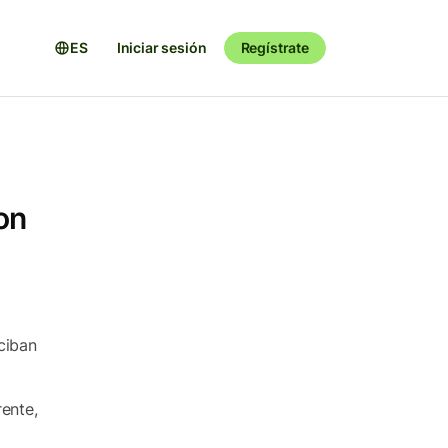
ES
Iniciar sesión
Regístrate
on
ciban
ente,