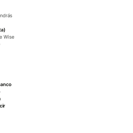
endrás
ta)
e Wise
e
banco
o
a
cir