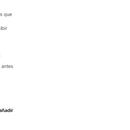
es que
ibir
k
 antes
añadir