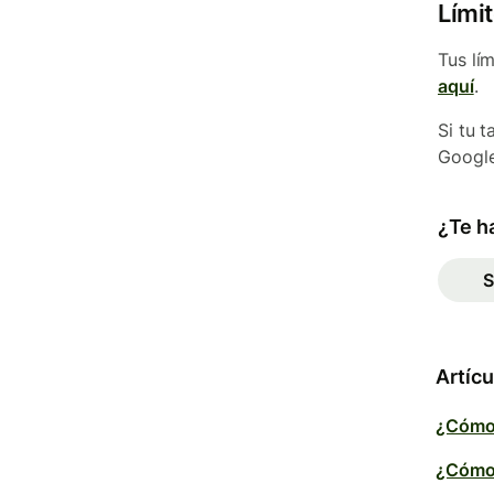
Lími
Tus lí
aquí
.
Si tu t
Google
¿Te ha
S
Artícu
¿Cómo 
¿Cómo 