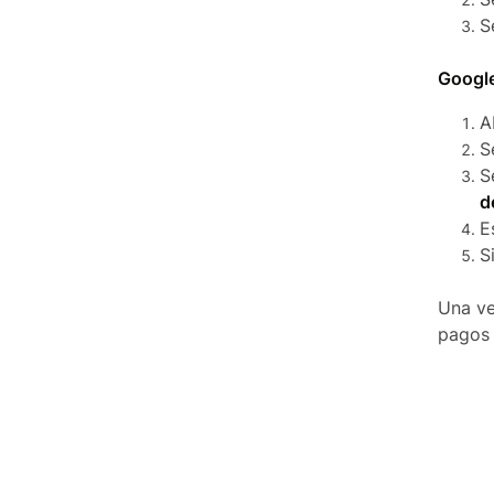
S
Google
A
S
S
d
E
S
Una ve
pagos 