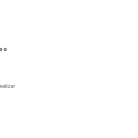
o o
ealizar