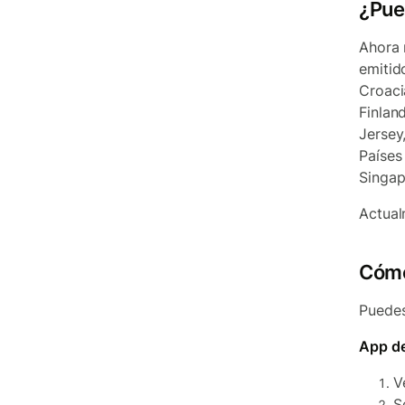
¿Pue
Ahora 
emitido
Croaci
Finland
Jersey
Países
Singap
Actual
Cómo
Puedes
App d
V
S