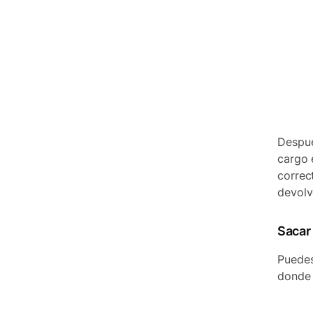
Despué
cargo 
correc
devolv
Sacar
Puedes
donde 