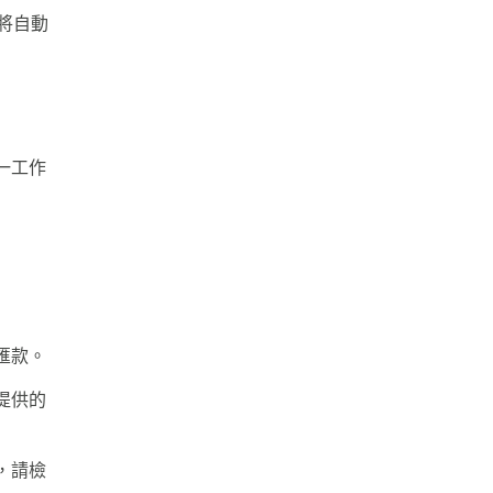
將自動
一工作
匯款。
提供的
，請檢