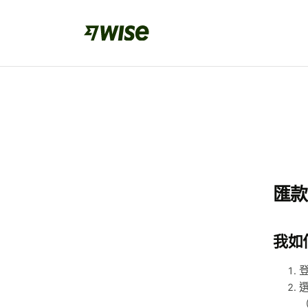
匯款
我如