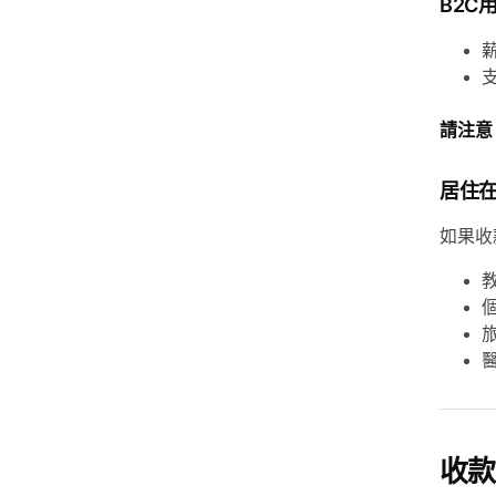
B2C
請注意
居住
如果收
收款