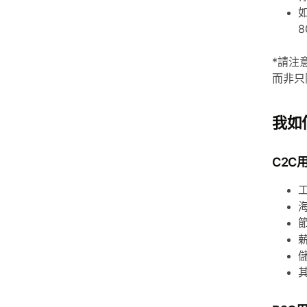
*請注
而非只
我如
C2C