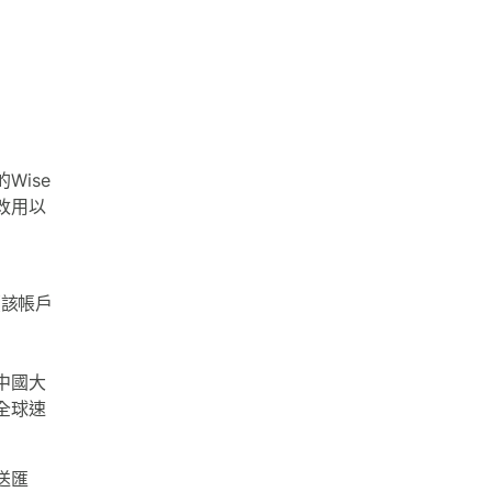
Wise
改用以
（該帳戶
中國大
全球速
送匯