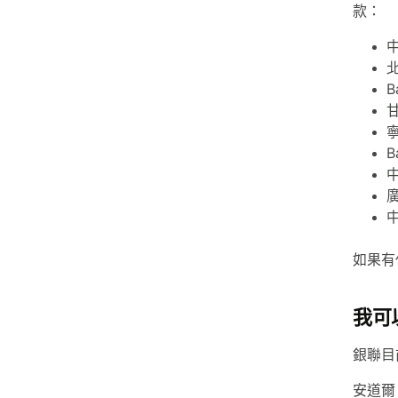
款：
中
B
B
如果有
我可
銀聯目
安道爾