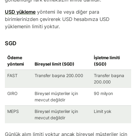
USD yükleme
yöntemi ile veya diğer para
birimlerinizden çevirerek USD hesabınıza USD
yüklemenin limiti yoktur.
SGD
Ödeme
İşletme limiti
yöntemi
Bireysel limit (SGD)
(SGD)
FAST
Transfer başına 200.000
Transfer başına
200.000
GIRO
Bireysel müşteriler için
90 milyon
mevcut değildir
MEPS
Bireysel müşteriler için
Limit yok
mevcut değildir
Günlük alım limiti yoktur ancak bireysel müşteriler için