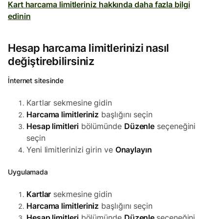
Kart harcama limitleriniz hakkında daha fazla bilgi
edinin
Hesap harcama limitlerinizi nasıl
değiştirebilirsiniz
İnternet sitesinde
Kartlar sekmesine gidin
Harcama limitleriniz
başlığını seçin
Hesap limitleri
bölümünde
Düzenle
seçeneğini
seçin
Yeni limitlerinizi girin ve
Onaylayın
Uygulamada
Kartlar
sekmesine gidin
Harcama limitleriniz
başlığını seçin
Hesap limitleri
bölümünde
Düzenle
seçeneğini