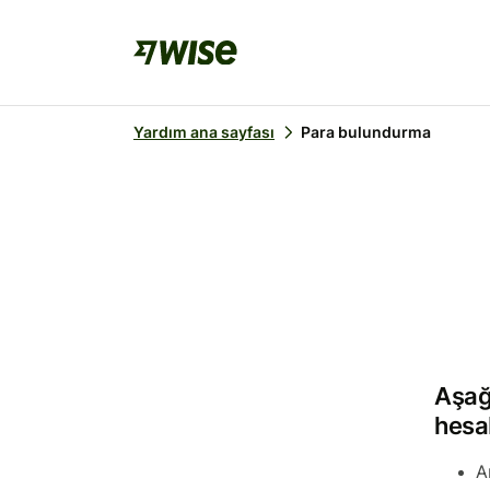
Yardım ana sayfası
Para bulundurma
Aşağ
hesab
A