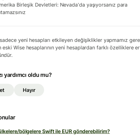
merika Birleşik Devletleri: Nevada'da yaşıyorsanız para
utamazsınız
sadece yeni hesapları etkileyen değişiklikler yapmamız gerek
 eski Wise hesaplarının yeni hesaplardan farklı özelliklere e
ndür.
zı yardımcı oldu mu?
et
Hayır
konular
lkelere/bölgelere Swift ile EUR gönderebilirim?