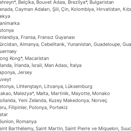
ahreyn*, Belçika, Bouvet Adası, Brezilya*, Bulgaristan
anada, Cayman Adaları, Şili, Çin, Kolombiya, Hırvatistan, Kıbr
ekya
animarka
stonya
inlandiya, Fransa, Fransız Guyanası
ürcistan, Almanya, Cebelitarık, Yunanistan, Guadeloupe, Gu
uernsey
ong Kong*, Macaristan
zlanda, İrlanda, İsrail, Man Adası, İtalya
aponya, Jersey
uveyt
etonya, Lihtenştayn, Litvanya, Lüksemburg
akao, Malezya*, Malta, Martinik, Mayotte, Monako
ollanda, Yeni Zelanda, Kuzey Makedonya, Norveç
eru, Filipinler, Polonya, Portekiz
atar
éunion, Romanya
aint Barthélemy, Saint Martin, Saint Pierre ve Miquelon, Suud