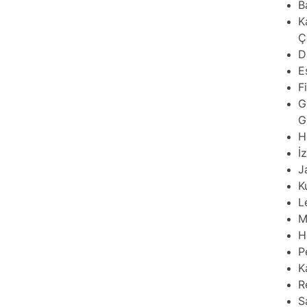
B
K
Ç
D
E
F
G
G
H
İ
J
K
L
M
H
P
K
R
S