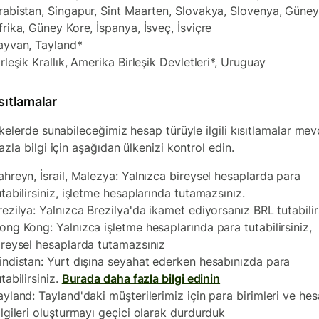
rabistan, Singapur, Sint Maarten, Slovakya, Slovenya, Güney
frika, Güney Kore, İspanya, İsveç, İsviçre
ayvan, Tayland*
irleşik Krallık, Amerika Birleşik Devletleri*, Uruguay
sıtlamalar
kelerde sunabileceğimiz hesap türüyle ilgili kısıtlamalar mev
zla bilgi için aşağıdan ülkenizi kontrol edin.
ahreyn, İsrail, Malezya: Yalnızca bireysel hesaplarda para
utabilirsiniz, işletme hesaplarında tutamazsınız.
rezilya: Yalnızca Brezilya'da ikamet ediyorsanız BRL tutabilir
ong Kong: Yalnızca işletme hesaplarında para tutabilirsiniz,
ireysel hesaplarda tutamazsınız
indistan: Yurt dışına seyahat ederken hesabınızda para
utabilirsiniz.
Burada daha fazla bilgi edinin
ayland: Tayland'daki müşterilerimiz için para birimleri ve he
ilgileri oluşturmayı geçici olarak durdurduk