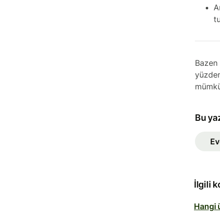
A
t
Bazen 
yüzden
mümkü
Bu ya
Ev
İlgili 
Hangi ü