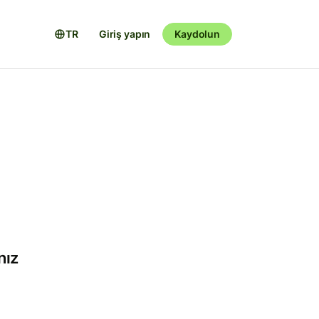
TR
Giriş yapın
Kaydolun
nız