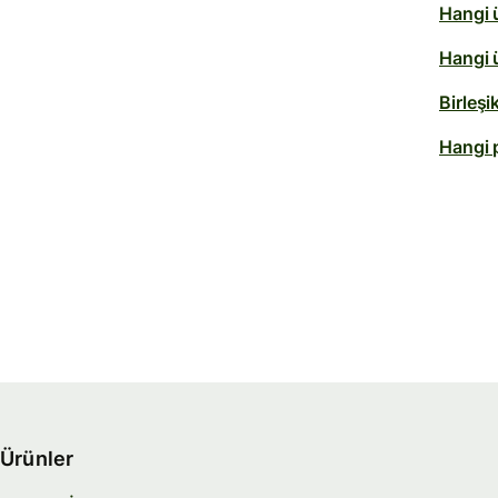
Hangi 
Hangi ü
Birleş
Hangi p
Ürünler