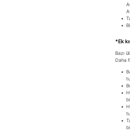
A
A
T
B
*Ek kı
Bazı ül
Daha fa
B
t
B
H
b
H
t
T
b