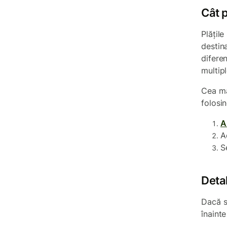
Cât p
Plățile
destin
diferen
multipl
Cea ma
folosi
A
A
S
Detal
Dacă si
înainte