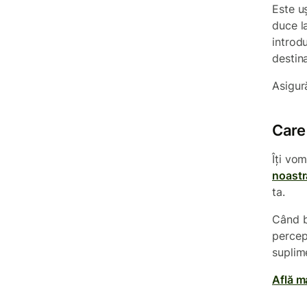
Este u
duce la
introdu
destina
Asigur
Care 
Îți vo
noastr
ta.
Când ba
percep
suplim
Află m