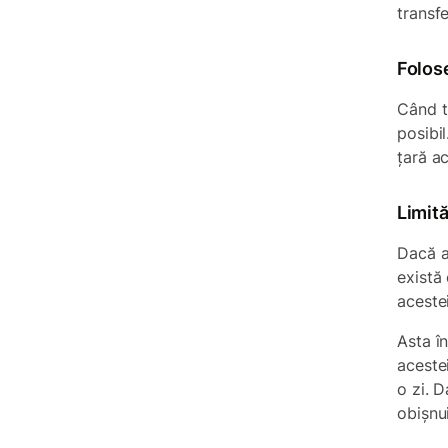
transfe
Folos
Când t
posibil
țară a
Limită
Dacă ad
există
acestei
Asta î
acestei
o zi. D
obișnui