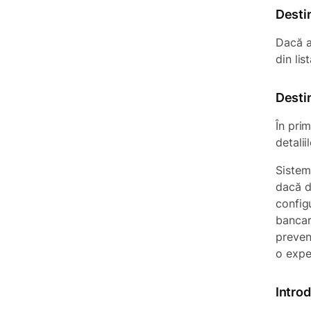
Desti
Dacă ai
din lis
Desti
În prim
detalii
Sistemu
dacă de
configu
bancar 
preveni
o expe
Introd