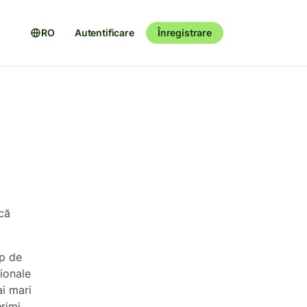
RO
Autentificare
Înregistrare
acă
ip de
ționale
ai mari
rimi