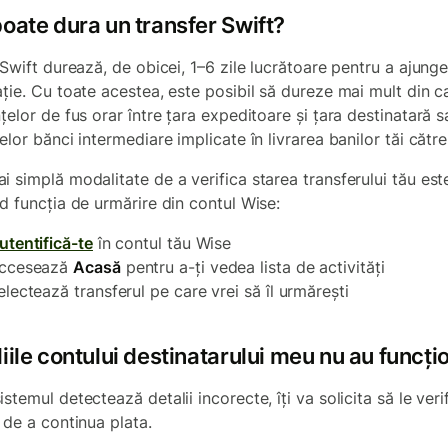
oate dura un transfer Swift?
 Swift durează, de obicei, 1–6 zile lucrătoare pentru a ajunge
ație. Cu toate acestea, este posibil să dureze mai mult din 
țelor de fus orar între țara expeditoare și țara destinatară s
elor bănci intermediare implicate în livrarea banilor tăi către
i simplă modalitate de a verifica starea transferului tău est
nd funcția de urmărire din contul Wise:
utentifică-te
în contul tău Wise
ccesează
Acasă
pentru a-ți vedea lista de activități
electează transferul pe care vrei să îl urmărești
iile contului destinatarului meu nu au funcți
stemul detectează detalii incorecte, îți va solicita să le verif
 de a continua plata.