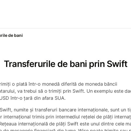
rile de bani
Transferurile de bani prin Swift
rimiți o plată într-o monedă diferită de moneda băncii
tarului, va trebui să o trimiți prin Swift. Un exemplu este d
 USD într-o țară din afara SUA.
 Swift, numite și transferuri bancare internaționale, sunt un t
r internațional trimis prin intermediul rețelei de plăți interna
Rețeaua internațională de plăți Swift este unul dintre cele m
e de mesagerie financiară din lume. Wise poate trimite sau p