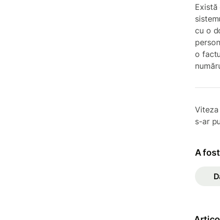
Există
sistem
cu o d
persona
o fact
număru
Viteza
s-ar pu
A fost
D
Artic