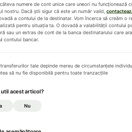
 câteva numere de cont unice care uneori nu funcționează c
ul nostru. Dacă știi sigur că este un număr valid,
contacteaz
ovadă a contului de la destinatar. Vom încerca să creăm o r
lizată pentru situația ta. O dovadă a valabilității contului p
ură sau un extras de cont de la banca destinatarului care ar
l contului bancar.
 transferurilor tale depinde mereu de circumstanțele individu
tea să nu fie disponibilă pentru toate tranzacțiile
 util acest articol?
a
Nu
ole asemănătoare