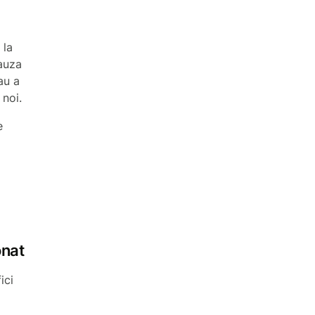
 la
cauza
au a
 noi.
e
onat
ici