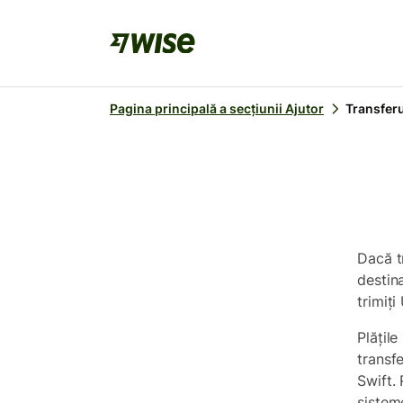
Pagina principală a secțiunii Ajutor
Transferu
Dacă t
destina
trimiți
Plățile
transfe
Swift. 
sistem