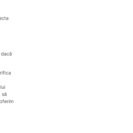
lecta
u dacă
rifica
lui
ă să
 oferim