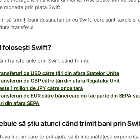
e monede prin plată Swift.
m să trimiți bani destinatarilor cu Swift, care sunt taxele și 
dura transferul.
 folosești Swift?
m transferurile prin Swift când trimiți:
ransferuri de USD către țări din afara Statelor Unite
ransferuri de GBP către țări din afara Regatului Unit
este 1 milion de JPY către orice țară
ransferuri de EUR către bănci care nu fac parte din SEPA sa
ări din afara SEPA
ebuie să știu atunci când trimit bani prin Swi
teva lucruri care te pot ajuta să îți îmbunătățești experiența