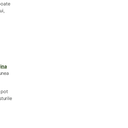
poate
ui,
ina
unea
 pot
turile