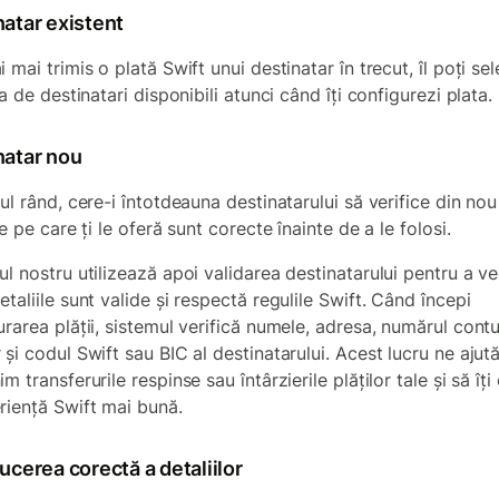
natar existent
 mai trimis o plată Swift unui destinatar în trecut, îl poți se
ta de destinatari disponibili atunci când îți configurezi plata.
natar nou
ul rând, cere-i întotdeauna destinatarului să verifice din no
le pe care ți le oferă sunt corecte înainte de a le folosi.
l nostru utilizează apoi validarea destinatarului pentru a ve
taliile sunt valide și respectă regulile Swift. Când începi
rarea plății, sistemul verifică numele, adresa, numărul contu
și codul Swift sau BIC al destinatarului. Acest lucru ne ajut
m transferurile respinse sau întârzierile plăților tale și să îți
riență Swift mai bună.
ucerea corectă a detaliilor