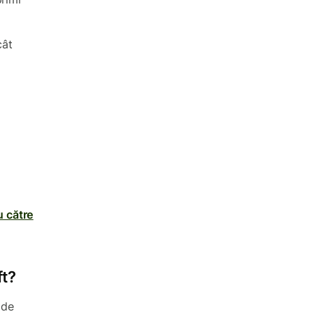
cât
u către
ft?
 de