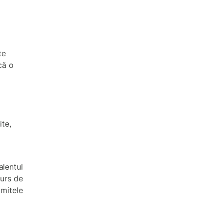
te
că o
ite,
alentul
curs de
imitele