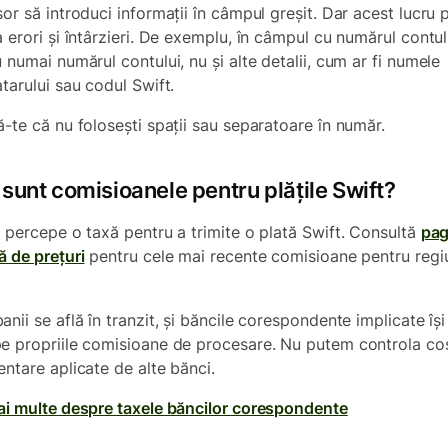
șor să introduci informații în câmpul greșit. Dar acest lucru 
 erori și întârzieri. De exemplu, în câmpul cu numărul contul
 numai numărul contului, nu și alte detalii, cum ar fi numele
tarului sau codul Swift.
ă-te că nu folosești spații sau separatoare în număr.
sunt comisioanele pentru plățile Swift?
m percepe o taxă pentru a trimite o plată Swift. Consultă
pag
ă de prețuri
pentru cele mai recente comisioane pentru regi
nii se află în tranzit, și băncile corespondente implicate își
e propriile comisioane de procesare. Nu putem controla cos
entare aplicate de alte bănci.
ai multe despre taxele băncilor corespondente