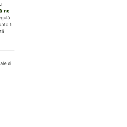
u
ă-ne
egulă
oate fi
ată
ale și