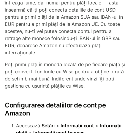
întreaga lume, dar numai pentru plăți locale — asta
înseamnă că-ți poți conecta detaliile de cont USD
pentru a primi plăți de la Amazon SUA sau IBAN-ul în
EUR pentru a primi plăți de la Amazon UE. Cu toate
acestea, nu-ți vei putea conecta contul pentru a
retrage alte monede folosindu-ți IBAN-ul în GBP sau
EUR, deoarece Amazon nu efectuează plăți
internaționale.
Poți primi plăți în moneda locală de pe fiecare piață și
poți converti fondurile cu Wise pentru a obține o rată
de schimb mai bună. Indiferent unde vinzi, îți poți
gestiona cu ușurință plățile cu Wise.
Configurarea detaliilor de cont pe
Amazon
Accesează
Setări
>
Informații
cont
>
Informații
plată
>
Informații
cont
bancar