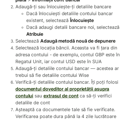
Adaugă-ți sau înlocuiește-ți detaliile bancare
Dacă înlocuiești detaliile contului bancar
existent, selectează
Înlocuiește
Dacă adaugi detalii bancare noi, selectează
Atribuie
Selectează
Adaugă metodă nouă de depunere
Selectează locația băncii. Aceasta va fi țara din
adresa contului - de exemplu, contul GBP este în
Regatul Unit, iar contul USD este în SUA
Adaugă-ți detaliile contului bancar — acestea ar
trebui să fie detaliile contului Wise
Verifică-ți detaliile contului bancar. Îți poți folosi
documentul doveditor al proprietății asupra
contului
sau
extrasul de cont
ca să-ți verifici
detaliile de cont
Așteaptă ca documentele tale să fie verificate.
Verificarea poate dura până la 4 zile lucrătoare