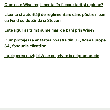
Cum este Wise reglementat în fiecare țară și regiune?
Licențe și autorități de reglementare când păstrezi bani
ca Fond cu dobândă și Stocuri
Este sigur să trimit sume mari de bani prin Wise?
Cum protejează entitatea noastră din UE, Wise Europe
SA, fondurile clienților
Înțelegerea poziției Wise cu privire la criptomonede