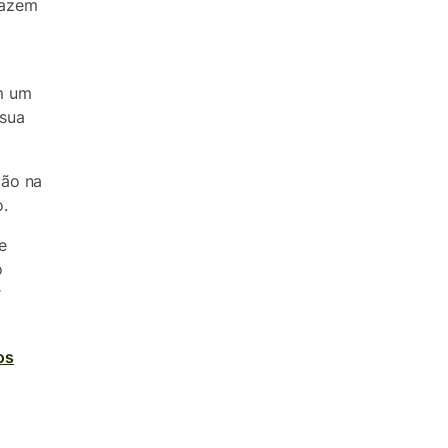
fazem
m um
 sua
ção na
.
e
o
r
os