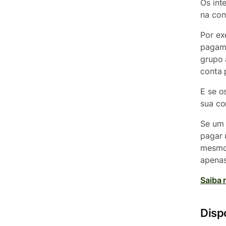
Os int
na con
Por ex
pagame
grupo 
conta p
E se o
sua co
Se um 
pagar 
mesmo 
apenas
Saiba 
Disp