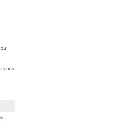
 ou
eis nos
no