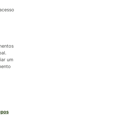
 acesso
mentos
al.
iar um
mento
upos