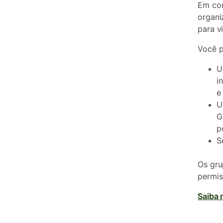
Em con
organi
para v
Você p
U
i
e
U
G
p
S
Os gru
permis
Saiba 