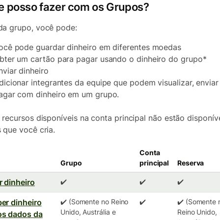
e posso fazer com os Grupos?
a grupo, você pode:
ocê pode guardar dinheiro em diferentes moedas
bter um cartão para pagar usando o dinheiro do grupo*
nviar dinheiro
dicionar integrantes da equipe que podem visualizar, enviar
agar com dinheiro em um grupo.
 recursos disponíveis na conta principal não estão disponív
 que você cria.
Conta
Grupo
principal
Reserva
r dinheiro
✔️
✔️
✔️
er dinheiro
✔️ (Somente no Reino
✔️
✔️ (Somente 
Unido, Austrália e
Reino Unido,
os dados da