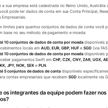
e a sua empresa está cadastrada no Reino Unido, Austrália 
, você pode ter dados de conta em sua Conta Principal, Rese
 Empresariais.
m limites para quantos conjuntos de dados de conta você 
om base no seu método de pagamento e moeda:
té 10 conjuntos de dados de conta por moeda
disponíveis 
ecebimentos locais em
AUD, EUR, GBP, HUF
e
SGD
(via FAS
té 10 conjuntos de dados de conta por moeda
disponíveis 
eceber pagamentos Swift em
CHF, CZK, CNY, ZAR, UGX, AED
KK, JPY, NOK, SEK
e
PLN
.
té 5 conjuntos de dados de conta
disponíveis especificame
ara contas empresariais que recebem
SGD
localmente via G
e os integrantes da equipe podem fazer nos
os?