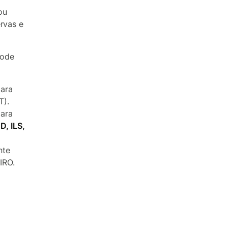
ou
rvas e
pode
para
T).
para
, ILS,
nte
IRO.