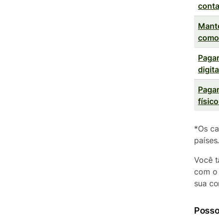
cont
Mante
como
Pagar
digit
Pagar
físic
*Os ca
países
Você t
com o 
sua co
Posso