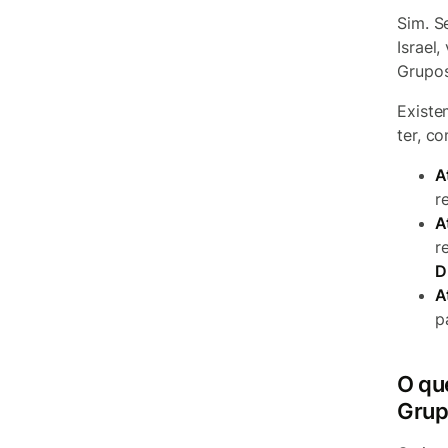
Sim. S
Israel
Grupos
Existe
ter, c
A
r
A
r
D
A
p
O qu
Grup