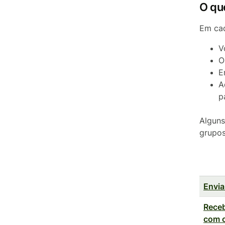
O qu
Em cad
V
O
E
A
p
Alguns
grupos
Envia
Receb
com 