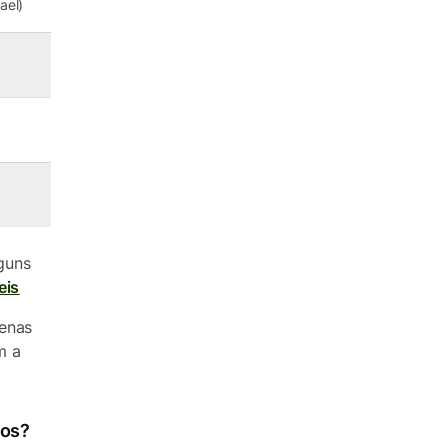
rael)
guns
eis
penas
m a
pos?