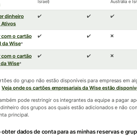
Israel)
Austrália e Is
a
r dinheiro
✔️
✔️
✔️
 Ativos
 com o cartão
✔️
✔️
❌
al da Wise
*
 com o cartão
✔️
✔️
❌
o da Wise
*
rtões do grupo não estão disponíveis para empresas em al
.
Veja onde os cartões empresariais da Wise estão disponív
ambém pode restringir os integrantes da equipe a pagar a
dinheiro dos grupos aos quais estão adicionados e não co
nta principal.
 obter dados de conta para as minhas reservas e gru