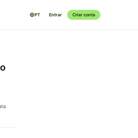
PT
Entrar
Criar conta
so
ata