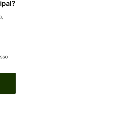
ipal?
a,
esso