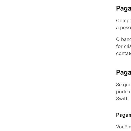
Paga
Compar
a pess
O banc
for cr
contat
Paga
Se que
pode u
Swift.
Pagam
Você 