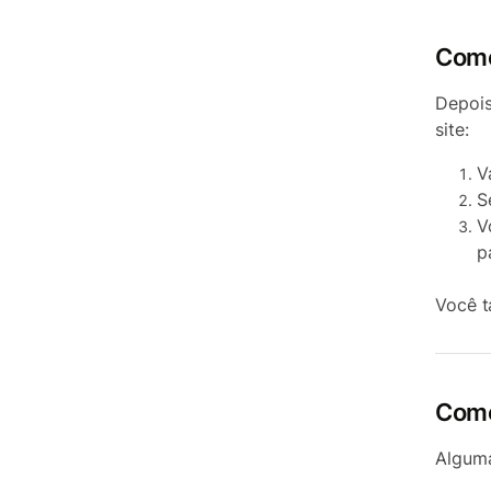
Como
Depois
site:
V
S
V
p
Você 
Como
Alguma