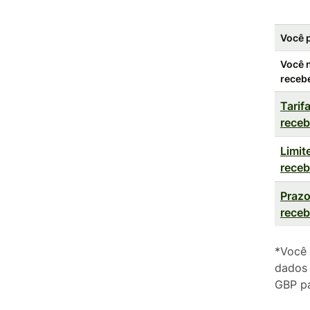
Você 
Você 
receb
Tarif
rece
Limit
rece
Prazo
rece
*Você 
dados 
GBP pa