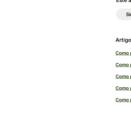
Este a
S
Artigo
Como p
Como p
Como p
Como p
Como p