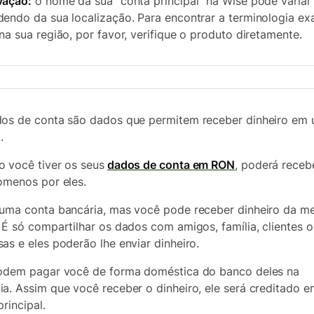
vação:
o nome da sua "conta principal" na Wise pode variar
endo da sua localização. Para encontrar a terminologia ex
na sua região, por favor, verifique o produto diretamente.
os de conta são dados que permitem receber dinheiro em
.
 você tiver os seus
dados de conta em RON
, poderá receb
omenos por eles.
uma conta bancária, mas você pode receber dinheiro da 
 É só compartilhar os dados com amigos, família, clientes o
as e eles poderão lhe enviar dinheiro.
odem pagar você de forma doméstica do banco deles na
a. Assim que você receber o dinheiro, ele será creditado e
rincipal.