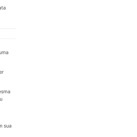
ata
 uma
er
mesma
u
m sua