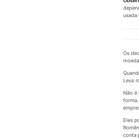
Obser
depend
usada 
Os dad
moeda
Quando
Leus r
Não é 
forma.
empres
Eles p
Romêni
conta p