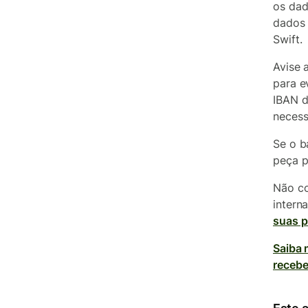
os dad
dados 
Swift.
Avise 
para e
IBAN d
necess
Se o b
peça p
Não co
intern
suas p
Saiba 
recebe