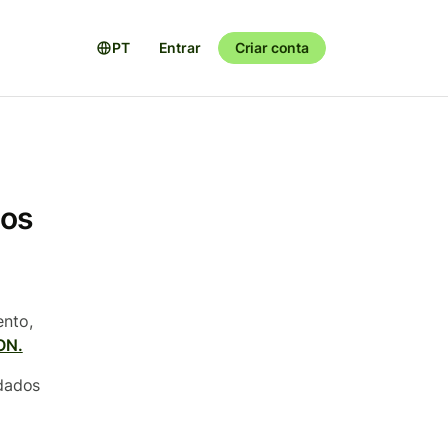
PT
Entrar
Criar conta
 os
nto,
ON.
 dados