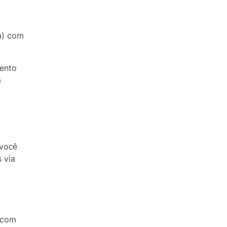
a) com
ento
m
 você
 via
 com