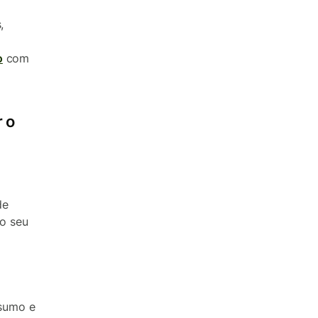
,
o
com
 o
de
o seu
nsumo e