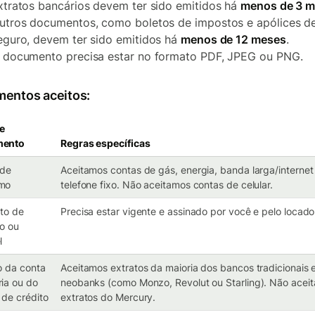
xtratos bancários devem ter sido emitidos há
menos de 3 
utros documentos, como boletos de impostos e apólices d
eguro, devem ter sido emitidos há
menos de 12 meses
.
 documento precisa estar no formato PDF, JPEG ou PNG.
entos aceitos:
de
mento
Regras específicas
 de
Aceitamos contas de gás, energia, banda larga/internet
mo
telefone fixo. Não aceitamos contas de celular.
to de
Precisa estar vigente e assinado por você e pelo locado
o ou
l
o da conta
Aceitamos extratos da maioria dos bancos tradicionais 
ia ou do
neobanks (como Monzo, Revolut ou Starling). Não acei
 de crédito
extratos do Mercury.