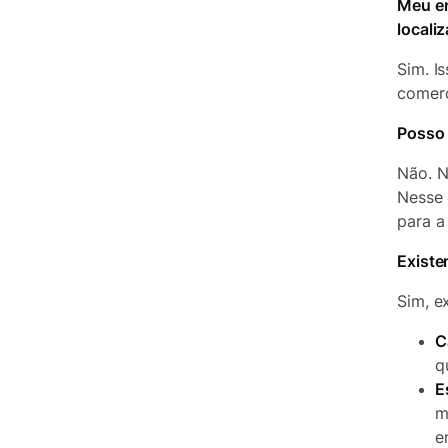
Meu en
locali
Sim. I
comerc
Posso 
Não. N
Nesse 
para a
Existe
Sim, e
C
q
E
m
e