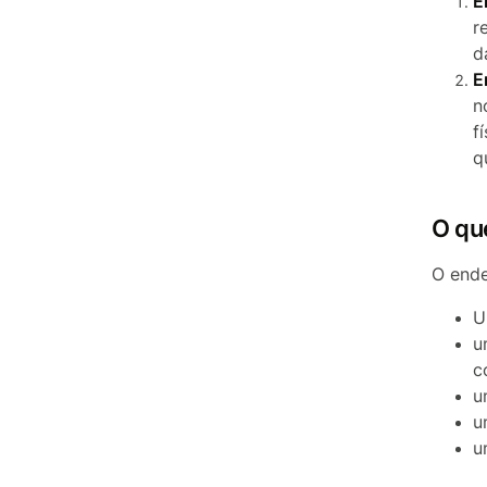
E
r
d
E
n
f
q
O qu
O ende
U
u
c
u
u
u