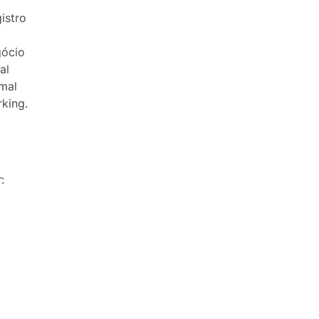
istro
gócio
al
rmal
king.
: