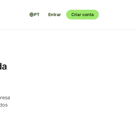
PT
Entrar
Criar conta
da
presa
odos