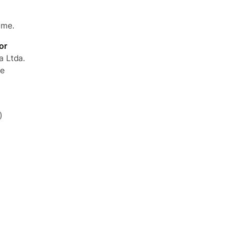
ome.
or
 Ltda.
e
)