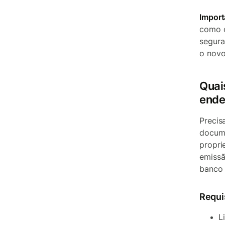
Import
como o
segura
o nov
Quai
ende
Precis
docume
propri
emissã
banco 
Requi
L