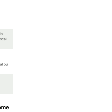
da
scal
al ou
nome