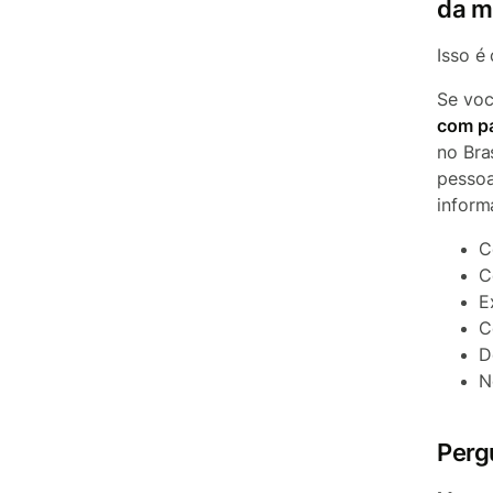
da m
Isso é
Se voc
com pa
no Bra
pessoa
inform
C
C
E
C
D
N
Perg