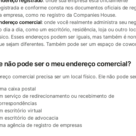
ndereço registrado
: onde sua empresa está oficialmente
egistrada e conforme consta nos documentos oficiais de reg
a empresa, como no registro da Companies House.
ndereço comercial
: onde você realmente administra seu ne
o dia a dia, como um escritório, residência, loja ou outro loc
ísico. Esses endereços podem ser iguais, mas também é no
ue sejam diferentes. Também pode ser um espaço de cowor
e não pode ser o meu endereço comercial?
reço comercial precisa ser um local físico. Ele não pode ser
ma caixa postal
m serviço de redirecionamento ou recebimento de
orrespondências
m escritório virtual
m escritório de advocacia
ma agência de registro de empresas