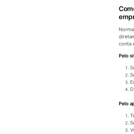
Como
empr
Normal
direta
conta 
Pelo si
S
S
D
Pelo a
T
S
V