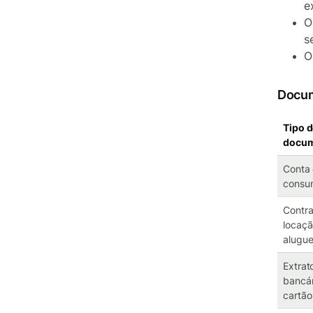
e
O
s
O
Docum
Tipo 
docu
Conta
consu
Contra
locaçã
alugue
Extrat
bancár
cartão