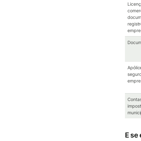
Licen
comerc
docum
regist
empre
Docume
Apólic
segur
empres
Conta
impos
munici
E se