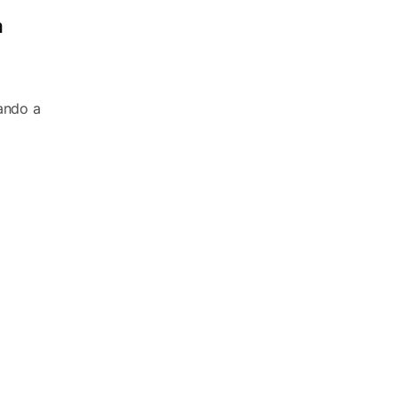
a
ando a