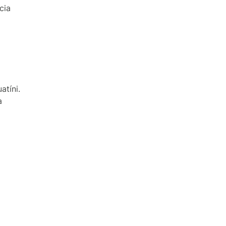
cia
tíni.
a