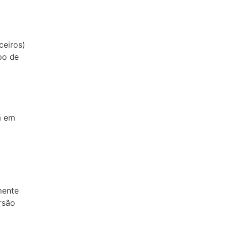
ceiros)
ipo de
a em
mente
rsão