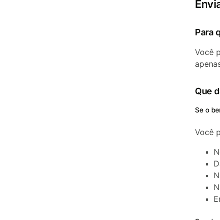
Envi
Para 
Você p
apenas
Que d
Se o be
Você p
N
D
N
N
E