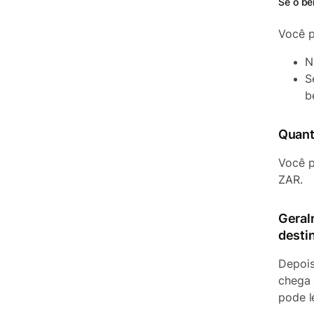
Se o be
Você p
N
S
b
Quant
Você p
ZAR.
Geral
desti
Depois
chega 
pode l