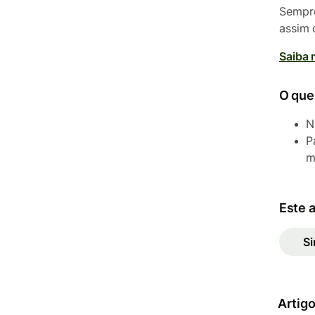
Sempre
assim 
Saiba 
O que
N
P
m
Este a
S
Artigo