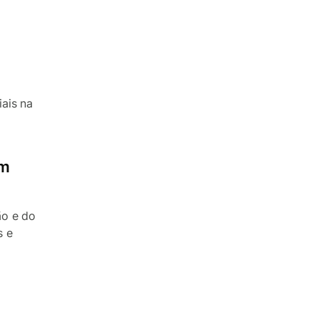
ais na
em
ão e do
s e