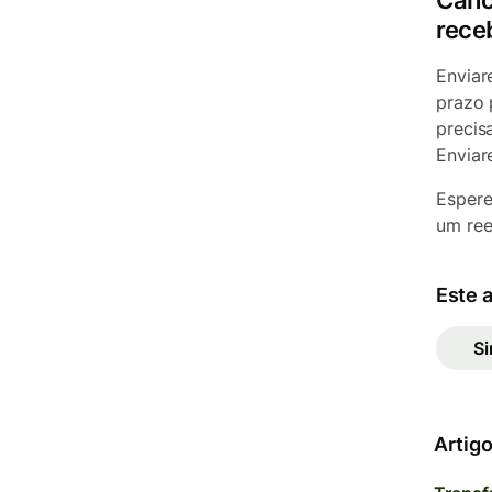
Canc
rece
Enviar
prazo 
precis
Enviar
Espere
um ree
Este a
S
Artigo