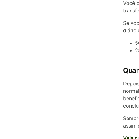
Você p
transf
Se voc
diário 
5
2
Quan
Depois
normal
benefi
conclu
Sempre
assim 
Veja q