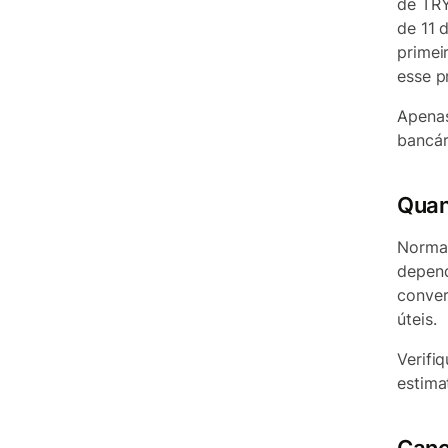
de TRY
de 11 
primei
esse p
Apenas
bancár
Quan
Normal
depend
conver
úteis.
Verifi
estima