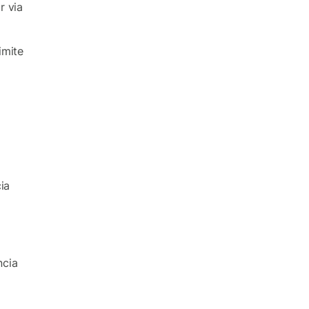
r via
imite
ia
ncia