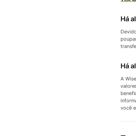
Há a
Devido
poupan
transf
Há a
A Wise
valore
benefi
inform
você e