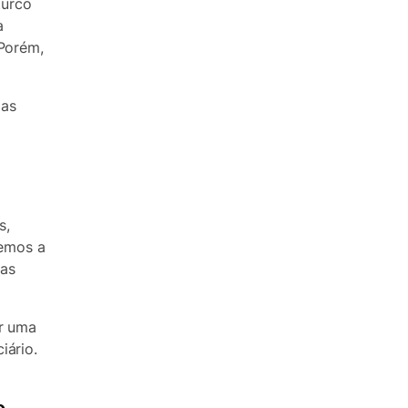
turco
a
 Porém,
ias
s,
emos a
ias
er uma
iário.