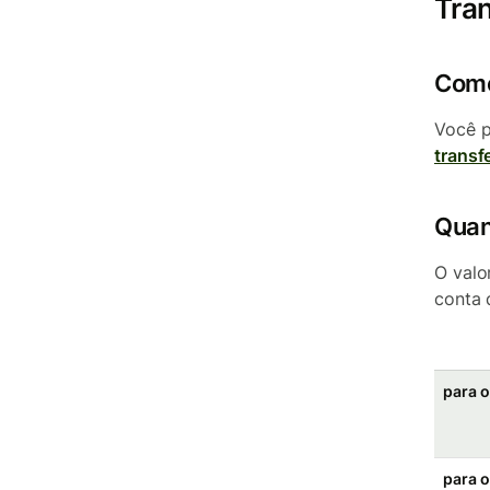
Tra
Como
Você p
transf
Quan
O valo
conta 
para 
para o