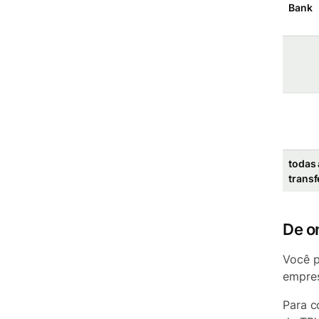
Bank
todas 
transf
De o
Você p
empres
Para c