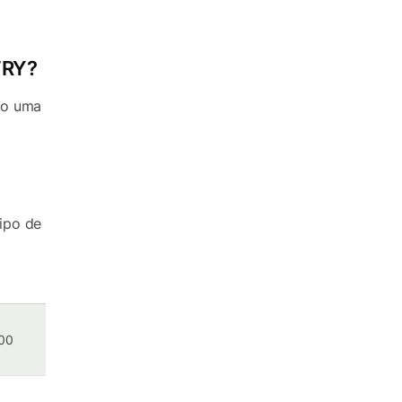
TRY?
do uma
ipo de
000