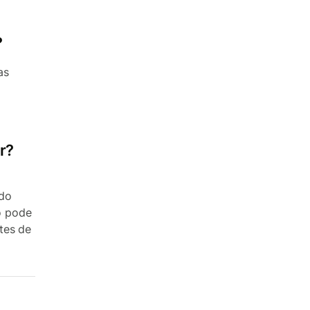
?
as
r?
 do
io pode
tes de