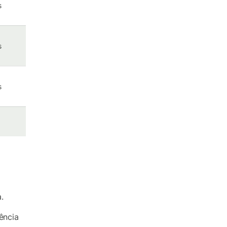
s
s
s
a.
ência