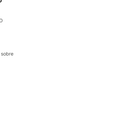
o
 O
 sobre