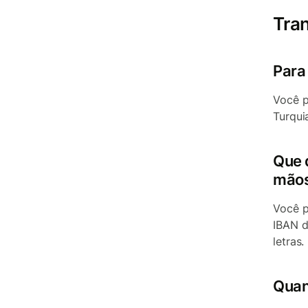
Tran
Para
Você p
Turqui
Que 
mão
Você p
IBAN d
letras.
Quan