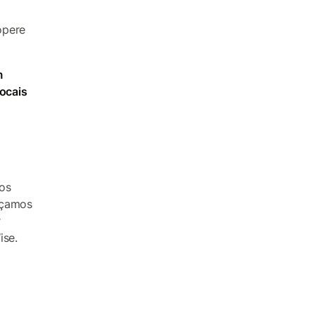
opere
m
locais
os
eçamos
r
ise.