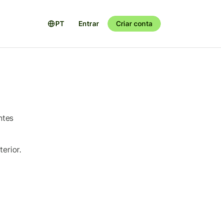
PT
Entrar
Criar conta
ntes
erior.