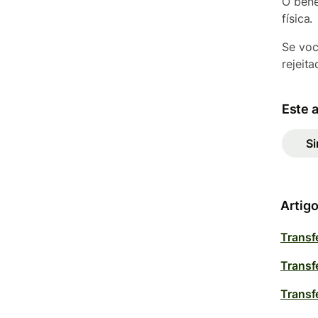
O bene
física.
Se voc
rejeit
Este a
S
Artigo
Transf
Transf
Transf