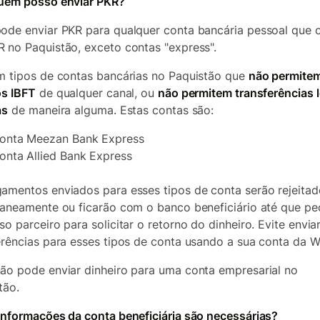
uem posso enviar PKR?
ode enviar PKR para qualquer conta bancária pessoal que 
 no Paquistão, exceto contas "express".
m tipos de contas bancárias no Paquistão que
não permite
os IBFT
de qualquer canal, ou
não permitem transferências 
as
de maneira alguma. Estas contas são:
onta Meezan Bank Express
onta Allied Bank Express
amentos enviados para esses tipos de conta serão rejeitad
taneamente ou ficarão com o banco beneficiário até que p
so parceiro para solicitar o retorno do dinheiro. Evite envia
erências para esses tipos de conta usando a sua conta da W
ão pode enviar dinheiro para uma conta empresarial no
tão.
informações da conta beneficiária são necessárias?