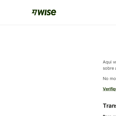
Aqui v
sobre 
No mom
Verifi
Tran