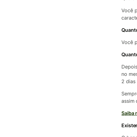
Você p
caract
Quanto
Você p
Quanto
Depois
no mes
2 dias 
Sempre
assim 
Saiba 
Existe