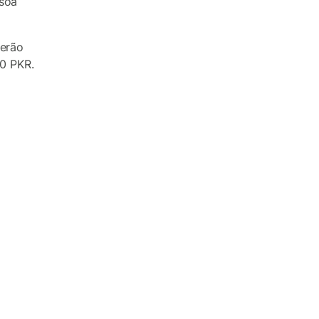
ssoa
serão
00 PKR.