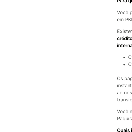
Para q
Você p
em PKR
Existe
crédit
intern
C
C
Os pag
instan
ao nos
transf
Você n
Paquis
Quais 