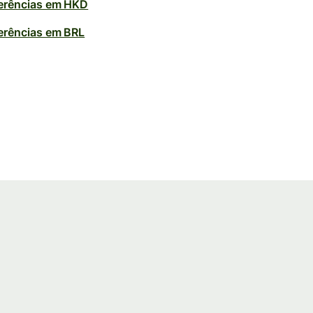
erências em HKD
erências em BRL