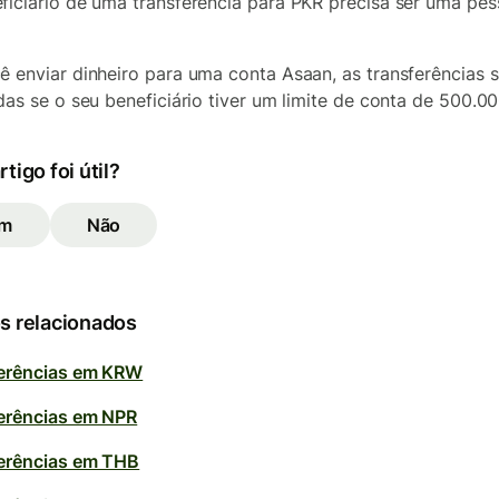
ficiário de uma transferência para PKR precisa ser uma pe
ê enviar dinheiro para uma conta Asaan, as transferências 
adas se o seu beneficiário tiver um limite de conta de 500.0
rtigo foi útil?
im
Não
s relacionados
erências em KRW
erências em NPR
erências em THB