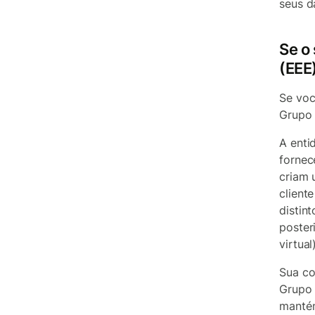
seus d
Se o
(EEE
Se voc
Grupo 
A enti
fornec
criam 
client
distin
poster
virtual
Sua co
Grupo 
mantém