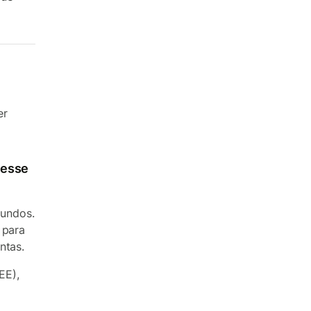
er
 esse
fundos.
 para
ntas.
EE),