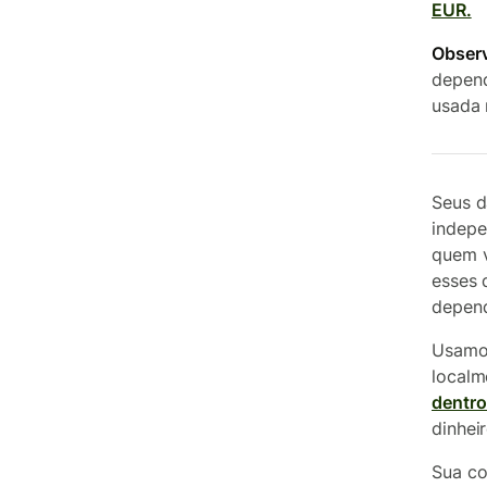
EUR.
Obser
depend
usada 
Seus d
indepe
quem v
esses 
depend
Usamos
localm
dentro
dinhei
Sua co