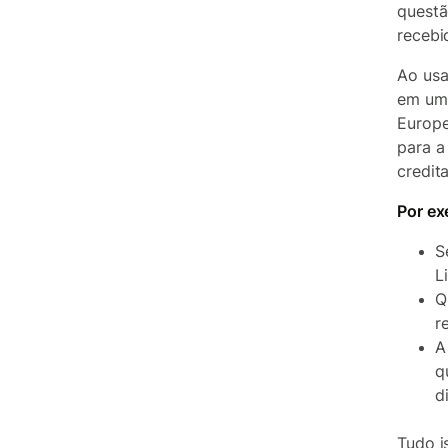
questã
recebi
Ao usa
em uma
Europe
para a
credit
Por ex
S
L
Q
r
A
q
d
Tudo i