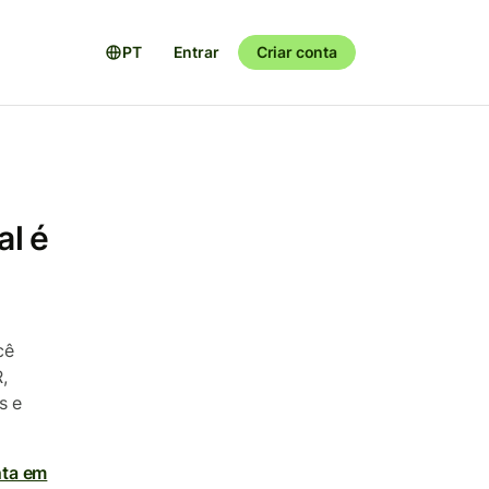
PT
Entrar
Criar conta
al é
cê
,
s e
nta em