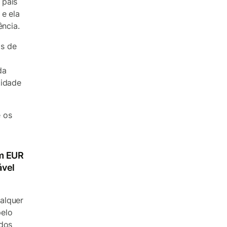
 país
 e ela
ência.
s de
da
tidade
 os
em EUR
ável
alquer
pelo
idos