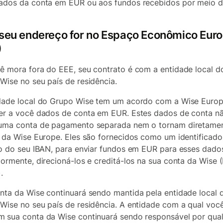
ados da conta em EUR ou aos fundos recebidos por meio d
 seu endereço for no Espaço Econômico Eur
)
ê mora fora do EEE, seu contrato é com a entidade local d
Wise no seu país de residência.
dade local do Grupo Wise tem um acordo com a Wise Europ
er a você dados de conta em EUR. Estes dados de conta n
uma conta de pagamento separada nem o tornam diretame
e da Wise Europe. Eles são fornecidos como um identificador
to do seu IBAN, para enviar fundos em EUR para esses dados
iormente, direcioná-los e creditá-los na sua conta da Wise 
).
nta da Wise continuará sendo mantida pela entidade local 
Wise no seu país de residência. A entidade com a qual voc
 sua conta da Wise continuará sendo responsável por qua