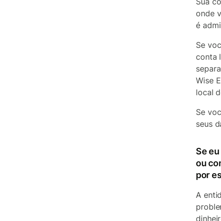
Sua co
onde v
é admi
Se voc
conta 
separa
Wise E
local 
Se voc
seus d
Se eu
ou co
por e
A enti
proble
dinhei