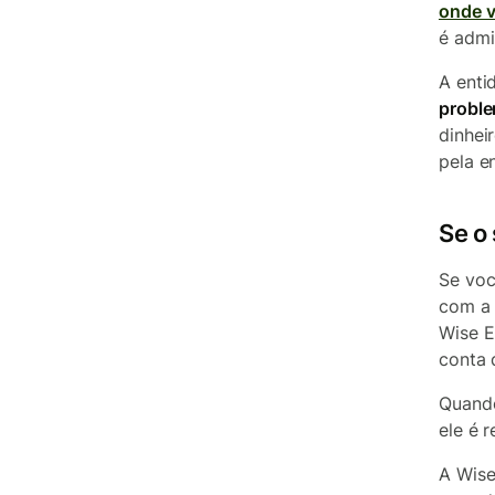
onde v
é admi
A enti
proble
dinhei
pela e
Se o
Se voc
com 
Wise E
conta 
Quando
ele é 
A Wise