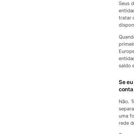
Seus d
entida
tratar
dispon
Quando
primei
Europe
entida
saldo 
Se eu
conta
Não. T
separa
uma fo
rede d