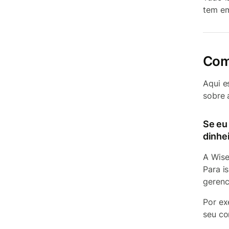
tem em
Com
Aqui e
sobre 
Se eu
dinhe
A Wise
Para i
gerenc
Por ex
seu co