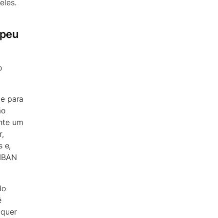
eles.
opeu
o
e para
ão
nte um
,
 e,
(IBAN
do
ê
lquer