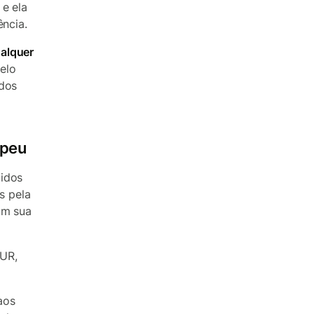
 e ela
ência.
ualquer
elo
idos
opeu
tidos
s pela
am sua
EUR,
aos