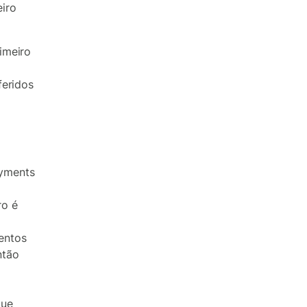
iro
imeiro
feridos
ayments
ro é
entos
ntão
que