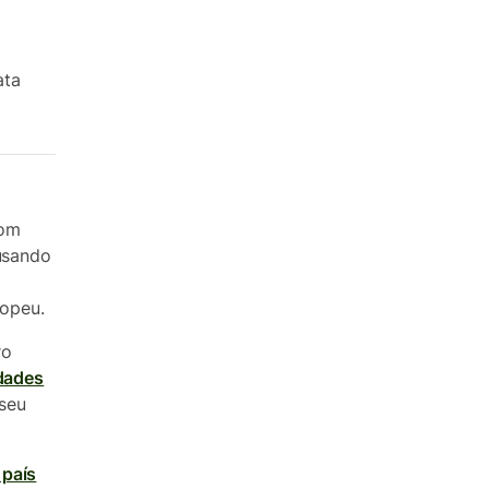
ata
com
 usando
opeu.
ro
idades
seu
 país