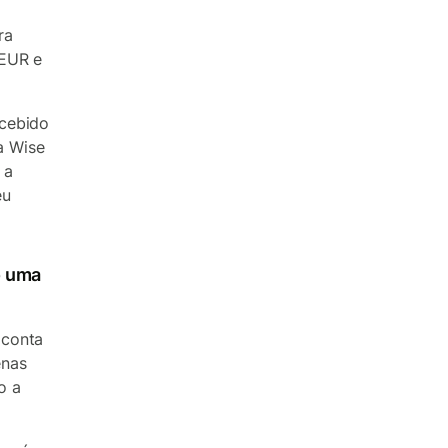
ra
 EUR e
ecebido
a Wise
 a
eu
o uma
 conta
enas
o a