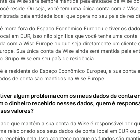
nta da Wise será sempre mantida pela entidade da Wise do
ocê reside. Ou seja, você tem uma única conta com a Wise,
nistrada pela entidade local que opera no seu país de resid
ê mora fora do Espaço Econômico Europeu e tiver os dado
local em EUR, isso não significa que você tenha uma conta
da com a Wise Europe ou que seja diretamente um cliente 
urope. Sua única conta da Wise ainda será mantida pela en
do Grupo Wise em seu país de residência.
ê é residente do Espaço Econômico Europeu, a sua conta e
ados de conta são mantidos na Wise Europe.
 tiver algum problema com os meus dados de conta 
m o dinheiro recebido nesses dados, quem é respons
sses valores?
dade que mantém a sua conta da Wise é responsável por qu
ma relacionado aos seus dados de conta local em EUR ou 
ro recebido nela. Isso acontece porque os fundos são mant