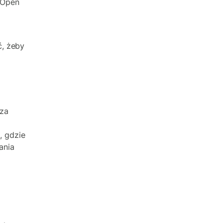
 Open
ć, żeby
 za
, gdzie
ania