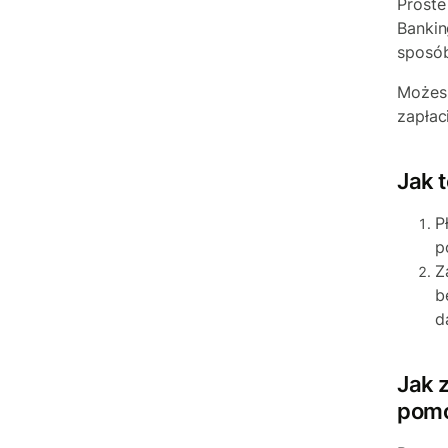
Proste
Bankin
sposób
Możesz
zapłac
Jak t
P
p
Z
b
d
Jak 
pomo