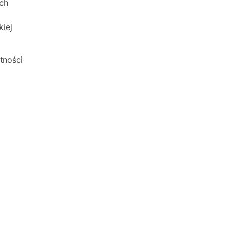
ch
iej
tności