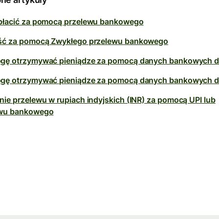
płacić za pomocą przelewu bankowego
ść za pomocą Zwykłego przelewu bankowego
gę otrzymywać pieniądze za pomocą danych bankowych d
gę otrzymywać pieniądze za pomocą danych bankowych d
nie przelewu w rupiach indyjskich (INR) za pomocą UPI lub
ewu bankowego