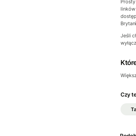
Prosty
linków
dostęp
Brytani
Jeśli 
wyłąc
Któr
Większ
Czy t
T
Podob