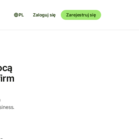
PL
Zaloguj się
Zarejestruj się
ocą
firm
a
iness.