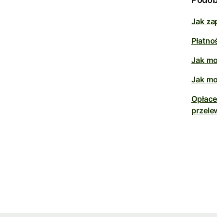
Jak za
Płatno
Jak mo
Jak mo
Opłace
przel