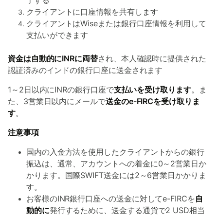
了する
クライアントに口座情報を共有します
クライアントはWiseまたは銀行口座情報を利用して
支払いができます
資金は自動的にINRに両替
され、本人確認時に提供された
認証済みのインドの銀行口座に送金されます
1～2日以内にINRの銀行口座で
支払いを受け取ります
。
ま
た、3営業日以内にメールで
送金のe-FIRCを受け取りま
す
。
注意事項
国内の入金方法を使用したクライアントからの銀行
振込は、通常、アカウントへの着金に0～2営業日か
かります。国際SWIFT送金には2～6営業日かかりま
す。
お客様のINR銀行口座への送金に対してe-FIRCを
自
動的に
発行するために、送金する通貨で2 USD相当