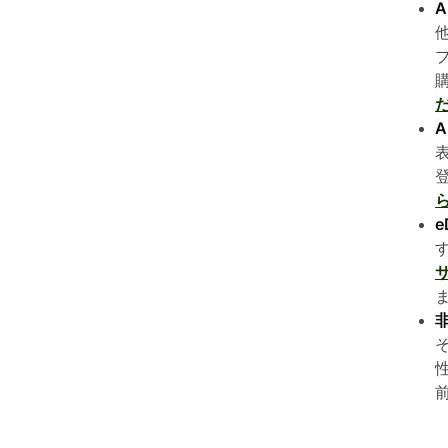
A
A
e