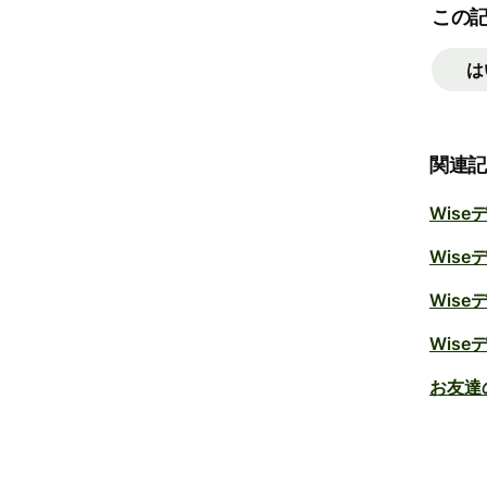
この
は
関連
Wis
Wis
Wis
Wis
お友達