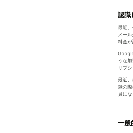
認識
最近、
メール
料金が
Goo
うな加
リプシ
最近、
録の際
員にな
一般