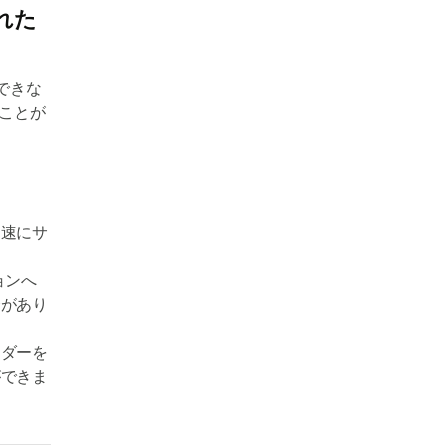
れた
できな
ことが
迅速にサ
ョンへ
合があり
ンダーを
ができま