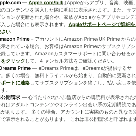
pple.com
—
Apple.com/bill
はAppleからアプリ、音楽、映画
他のコンテンツを購入した際に明細に表示されます。また、サ
プションが更新された場合や、家族がAppleからアプリやコンテ
購入した場合にも表示されます。
Appleサポートページで詳細
ださい
mazon Prime
– アカウントにAmazon Prime/UK Prime か
表示されている場合、お客様はAmazon Primeのサブスクリプ
登録しています。Amazonカスタマーサポートに問い合わせるか
らをクリック
して、キャンセル方法をご確認ください。
Dreams Prime
— eDreams Primeは、eDreamsが提供する
す。多くの場合、無料トライアルから始まり、自動的に更新さ
サポートに連絡
してサブスクリプションを終了し、払い戻しを
ます。
非公開請求
— 心当たりのない加盟店からの購読料が表示された
それはアダルトコンテンツやオンライン出会い系の定期購読で
性があります。 多くの場合、アカウントに実際のものと異なる
前で表示されることがあります。 これは非公開請求と呼ばれま