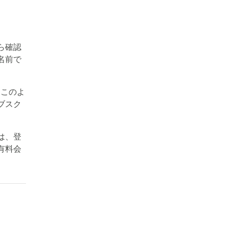
ら確認
名前で
。このよ
ブスク
は、登
有料会