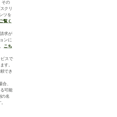
、その
ブスクリ
ンツを
をご覧く
らの請求が
ションに
、
こち
サービスで
れます。
依頼でき
場合、
ある可能
別の名
す。