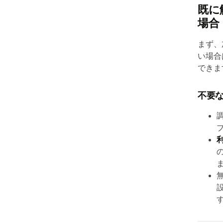
既に
場合
まず、
い場合
できま
不要