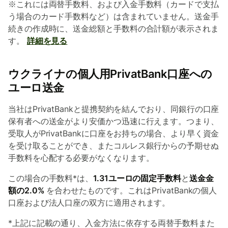
※これには両替手数料、および入金手数料（カードで支払
う場合のカード手数料など）は含まれていません。送金手
続きの作成時に、送金総額と手数料の合計額が表示されま
す。
詳細を見る
ウクライナの個人用PrivatBank口座への
ユーロ送金
当社はPrivatBankと提携契約を結んでおり、同銀行の口座
保有者への送金がより安価かつ迅速に行えます。つまり、
受取人がPrivatBankに口座をお持ちの場合、より早く資金
を受け取ることができ、またコルレス銀行からの予期せぬ
手数料を心配する必要がなくなります。
この場合の手数料*は、
1.31ユーロの固定手数料
と
送金金
額の2.0%
を合わせたものです。これはPrivatBankの個人
口座および法人口座の双方に適用されます。
*上記に記載の通り、入金方法に依存する両替手数料また