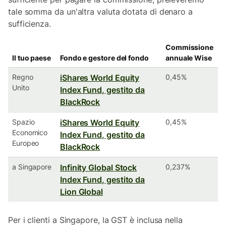
tale somma da un'altra valuta dotata di denaro a
sufficienza.
Commissione
Il tuo paese
Fondo e gestore del fondo
annuale Wise
Regno
iShares World Equity
0,45%
Unito
Index Fund, gestito da
BlackRock
Spazio
iShares World Equity
0,45%
Economico
Index Fund, gestito da
Europeo
BlackRock
a Singapore
Infinity Global Stock
0,237%
Index Fund, gestito da
Lion Global
Per i clienti a Singapore, la GST è inclusa nella