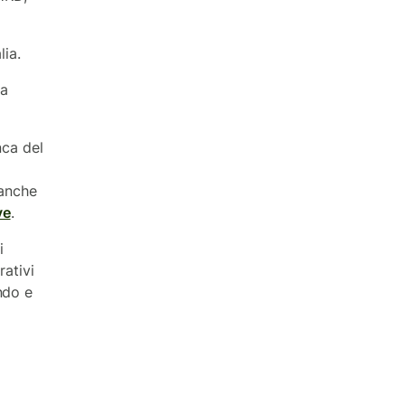
lia.
va
nca del
banche
ve
.
i
rativi
ndo e