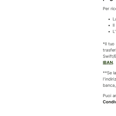
Per ri
L
I
L
*Il tu
trasfe
Swift/
IBAN
.
**Se l
l'indi
banca,
Puoi a
Condiv