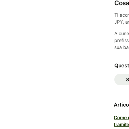
Cosa
Ti acc
JPY, a
Alcune
prefis
sua ba
Questo
S
Artico
Come ut
tramite