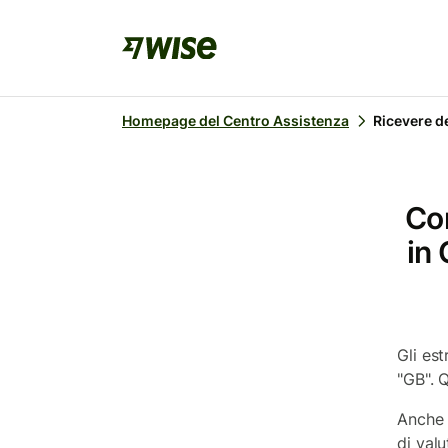
Homepage del Centro Assistenza
Ricevere d
Com
in 
Gli es
"GB". 
Anche 
di val