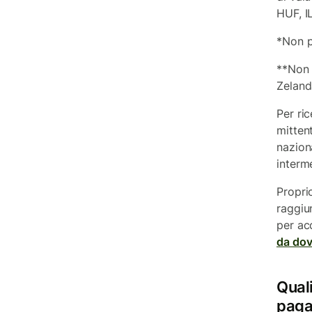
HUF, I
*Non pu
**Non 
Zeland
Per ri
mitten
nazion
interm
Propri
raggiu
per ac
da dov
Qual
pag