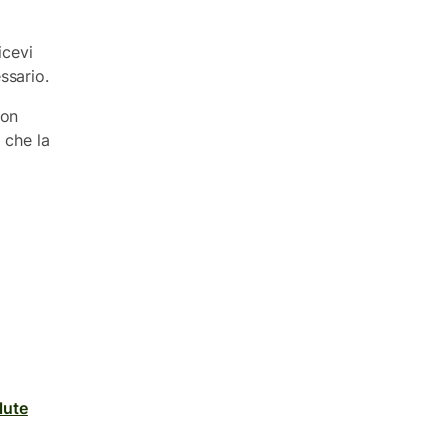
icevi
ssario.
con
 che la
lute