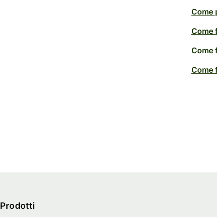
Come p
Come f
Come f
Come f
Prodotti