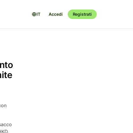
IT
Accedi
Registrati
onto
mite
con
 sacco
HKD,