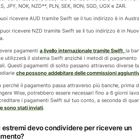
LS, JPY, NOK, NZD**, PLN, SEK, RON, SGD, UGX e ZAR.
oi ricevere AUD tramite Swift se il tuo indirizzo è in Austra
puoi ricevere NZD tramite Swift se il tuo indirizzo è in Nuo
a.
cevere pagamenti
a livello internazionale tramite Swift,
la ba
te utilizzerà il sistema Swift anziché i metodi di pagamento
ali. Questi pagamenti di solito passano attraverso diverse 
ediarie
che possono addebitare delle commissioni aggiunti
o perché il pagamento passa attraverso più banche, prima d
ngere Wise, potrebbero essere necessari fino a 6 giorni lavo
creditare i pagamenti Swift sul tuo conto, a seconda di qua
e sono stati inviati
.
i estremi devo condividere per ricevere un
amento?