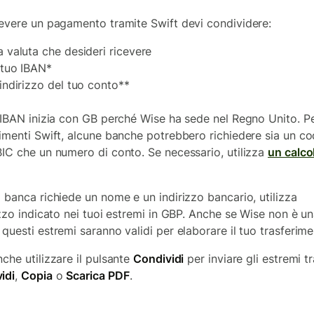
cevere un pagamento tramite Swift devi condividere:
a valuta che desideri ricevere
l tuo IBAN*
'indirizzo del tuo conto**
o IBAN inizia con GB perché Wise ha sede nel Regno Unito. Pe
rimenti Swift, alcune banche potrebbero richiedere sia un co
BIC che un numero di conto. Se necessario, utilizza
un calco
a banca richiede un nome e un indirizzo bancario, utilizza
rizzo indicato nei tuoi estremi in GBP. Anche se Wise non è u
 questi estremi saranno validi per elaborare il tuo trasferime
nche utilizzare il pulsante
Condividi
per inviare gli estremi t
idi
,
Copia
o
Scarica PDF
.