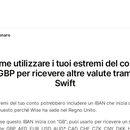
enaro
e utilizzare i tuoi estremi del c
GBP per ricevere altre valute tra
Swift
tremi del tuo conto potrebbero includere un IBAN che inizia 
Questo perché Wise ha sede nel Regno Unito.
se questo IBAN inizia con "GB", puoi usarlo per ricevere un
ute: GBP, AED, EUR, USD, AUD*, CAD, CHF, CZK, CNY, DKK, 