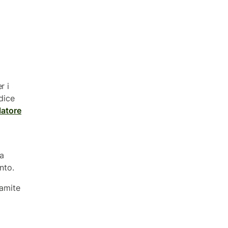
r i
dice
latore
na
nto.
ramite