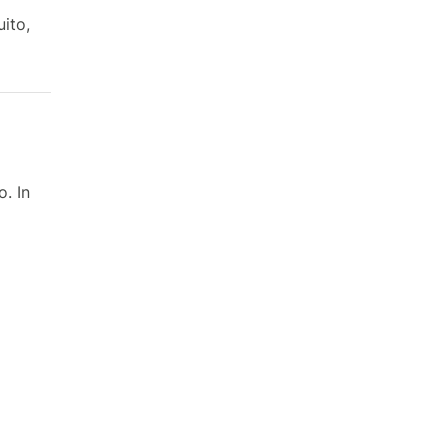
uito,
o. In