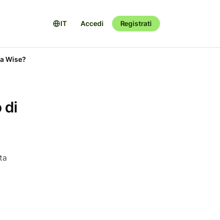
IT
Accedi
Registrati
ta Wise?
 di
ta