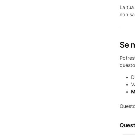
La tua 
non sar
Se n
Potrest
questo
D
V
M
Questo
Questo