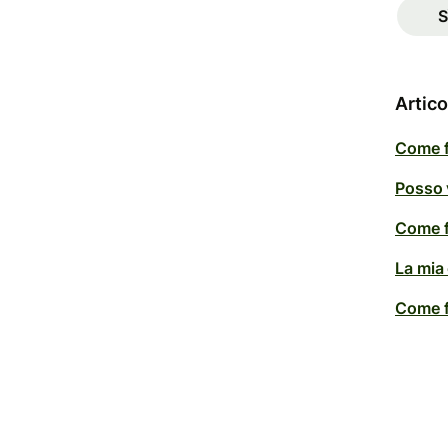
S
Artico
Come fa
Posso v
Come fa
La mia 
Come fa