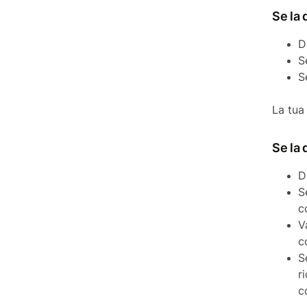
Se la 
D
S
S
La tua 
Se la
D
S
c
V
c
S
r
c