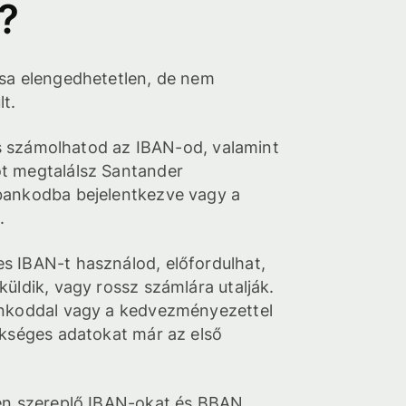
?
sa elengedhetetlen, de nem
t.
 is számolhatod az IBAN-od, valamint
t megtalálsz Santander
bankodba bejelentkezve vagy a
.
 IBAN-t használod, előfordulhat,
üldik, vagy rossz számlára utalják.
ankoddal vagy a kedvezményezettel
ükséges adatokat már az első
ben szereplő IBAN-okat és BBAN