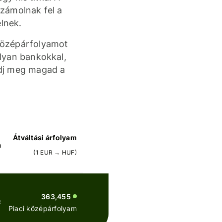
 számolnak fel a
elnek.
 középárfolyamot
olyan bankokkal,
ődj meg magad a
Átváltási árfolyam
a
(
1
EUR
→
HUF
)
363,455
F
Piaci középárfolyam