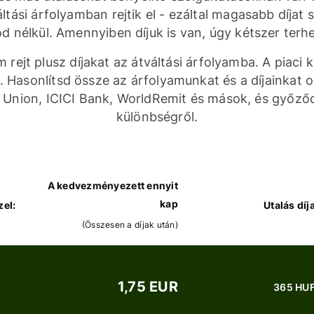
áltási árfolyamban rejtik el - ezáltal magasabb díjat
d nélkül. Amennyiben díjuk is van, úgy kétszer terh
 rejt plusz díjakat az átváltási árfolyamba. A piaci
 Hasonlítsd össze az árfolyamunkat és a díjainkat 
 Union, ICICI Bank, WorldRemit és mások, és győz
különbségről.
A kedvezményezett ennyit
kap
zel:
Utalás díj
(
Összesen a díjak után
)
1,75 EUR
365 HU