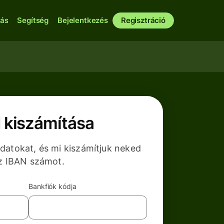
bás
Segítség
Bejelentkezés
Regisztráció
 kiszámítása
atokat, és mi kiszámítjuk neked
z IBAN számot.
Bankfiók kódja