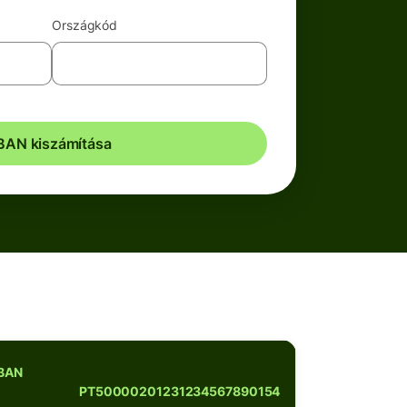
Országkód
BAN kiszámítása
IBAN
PT50000201231234567890154