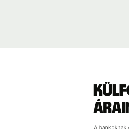
Külf
árai
A bankoknak é