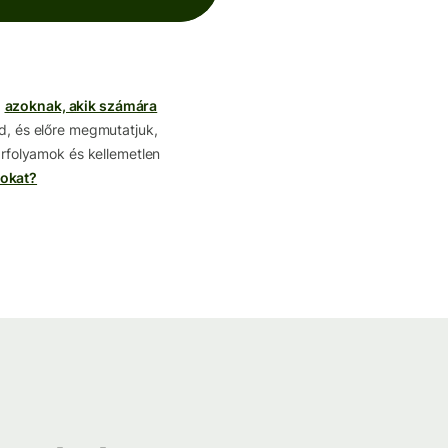
a
azoknak, akik számára
ed, és előre megmutatjuk,
 árfolyamok és kellemetlen
tokat?