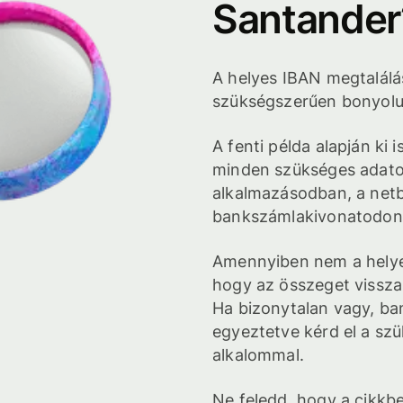
Santander
A helyes IBAN megtalálá
szükségszerűen bonyolul
A fenti példa alapján ki
minden szükséges adato
alkalmazásodban, a net
bankszámlakivonatodon
Amennyiben nem a helyes
hogy az összeget visszak
Ha bizonytalan vagy, b
egyeztetve kérd el a sz
alkalommal.
Ne feledd, hogy a cikk