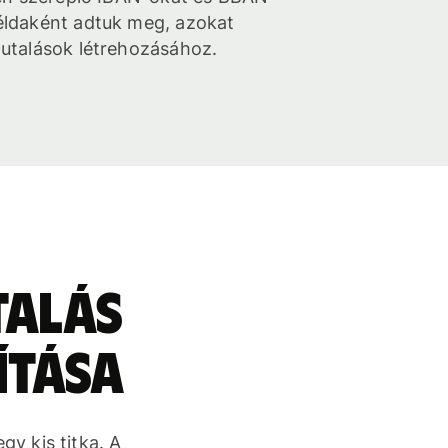
ldaként adtuk meg, azokat
utalások létrehozásához.
talás
ítása
y kis titka. A