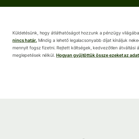
Küldetésünk, hogy átláthatóságot hozzunk a pénzügy világáb
nincs határ.
Mindig a lehető legalacsonyabb díjat kínáljuk nek
mennyit fogsz fizetni. Rejtett költségek, kedvezőtlen átváltási
meglepetések nélkül.
Hogyan gyűjtöttük össze ezeket az ada