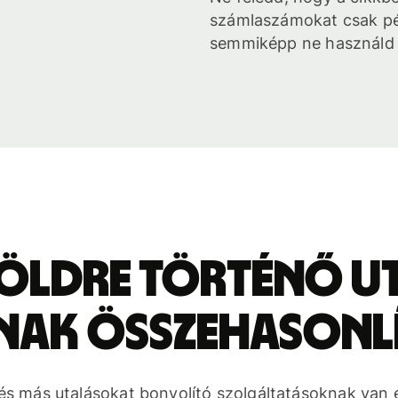
számlaszámokat csak pé
semmiképp ne használd 
öldre történő u
nak összehasonl
s más utalásokat bonyolító szolgáltatásoknak van eg