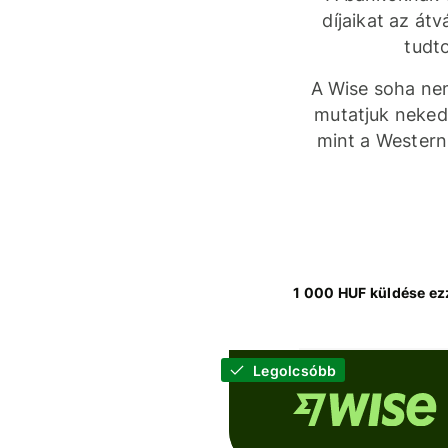
díjaikat az átv
tudto
A Wise soha nem
mutatjuk neked.
mint a Western
1 000 HUF küldése ez
Legolcsóbb