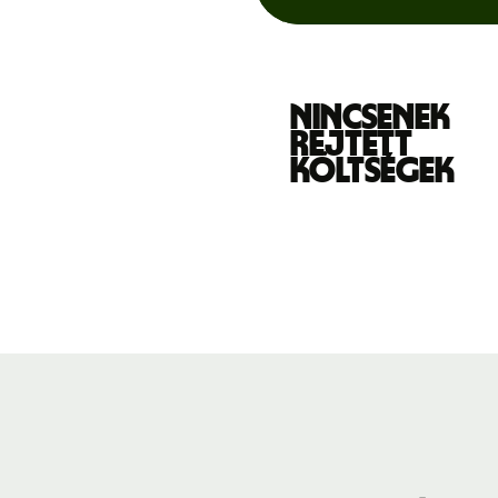
Nincsenek
rejtett
költségek