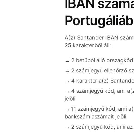
IBAN szám
Portugáliá
A(z) Santander IBAN szám
25 karakterből áll:
→
2 betűből álló országkód
→
2 számjegyű ellenőrző s
→
4 karakter a(z) Santande
→
4 számjegyű kód, ami a(
jelöli
→
11 számjegyű kód, ami a
bankszámlaszámait jelöli
→
2 számjegyű kód, ami az 