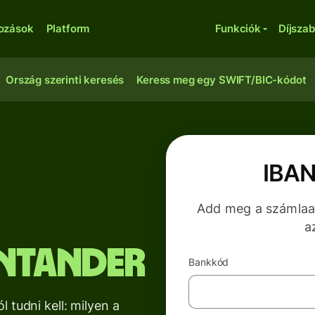
kozások
Platform
Funkciók
Díjsza
Ország szerinti keresés
Keress meg egy SWIFT/BIC-kódot
IBAN
Add meg a számlaad
a
ntander
Bankkód
 tudni kell: milyen a