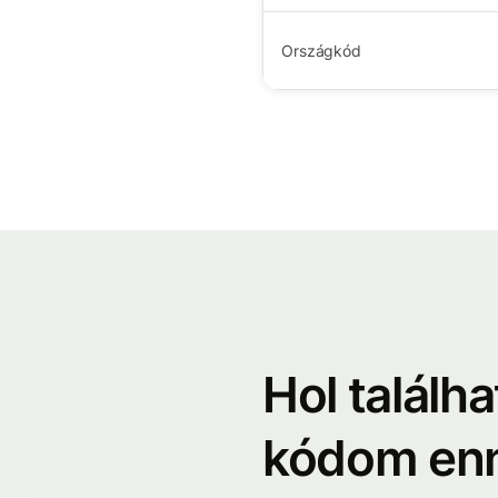
Országkód
Hol találh
kódom enn