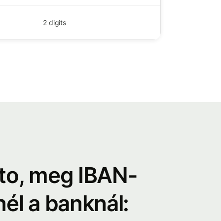
2
digits
ato, meg IBAN-
él a banknál: