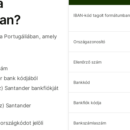
a
ban?
IBAN-kód tagolt formátumba
a Portugáliában, amely
Országazonosító
Ellenőrző szám
zám
r bank kódjából
Bankkód
z) Santander bankfiókját
Bankfiók kódja
(z) Santander
országkódot jelöli
Bankszámlaszám