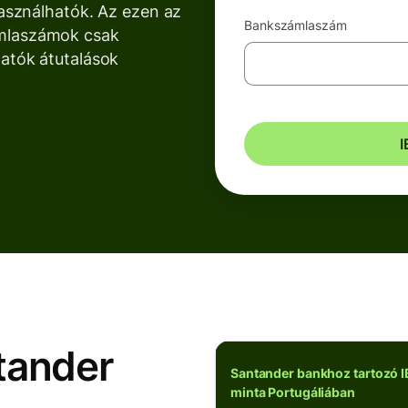
használhatók. Az ezen az
Bankszámlaszám
ámlaszámok csak
atók átutalások
I
tander
Santander bankhoz tartozó 
minta Portugáliában