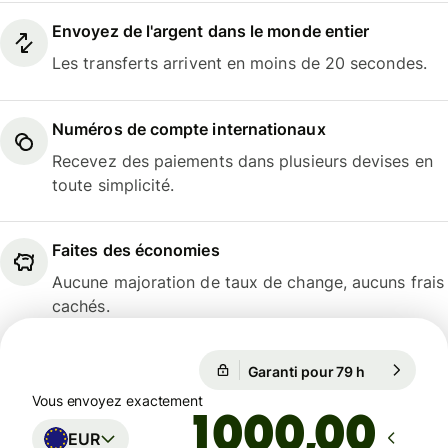
Envoyez de l'argent dans le monde entier
Les transferts arrivent en moins de 20 secondes.
Numéros de compte internationaux
Recevez des paiements dans plusieurs devises en
toute simplicité.
Faites des économies
Aucune majoration de taux de change, aucuns frais
cachés.
Garanti pour 79 h
1 EUR = 0,8
Garanti pour 79 h
Vous envoyez exactement
,00
EUR