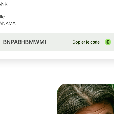
ANK
lle
ANAMA
BNPABHBMWMI
Copier le code