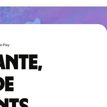
e Play
ante,
de
nts