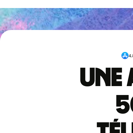
4.
Une 
5
té