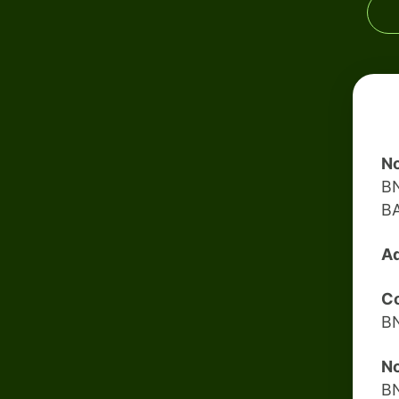
No
B
B
Ad
C
B
No
B