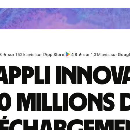
8 ★ sur
152 k avis
sur l'App Store
4.8 ★ sur
1,3 M avis
sur Googl
appli innov
0 millions 
léchargeme